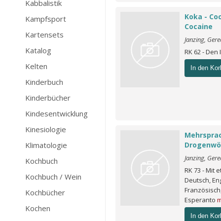
Kabbalistik
Koka - Coc
Kampfsport
Cocaine
Kartensets
Janzing, Ger
Katalog
RK 62 - Den 
Kelten
In den Kor
Kinderbuch
Kinderbücher
Kindesentwicklung
Kinesiologie
Mehrspra
Klimatologie
Drogenwö
Janzing, Ger
Kochbuch
RK 73 - Mit
Kochbuch / Wein
Deutsch, Eng
Französisch,
Kochbücher
Esperanto
m
Kochen
In den Kor