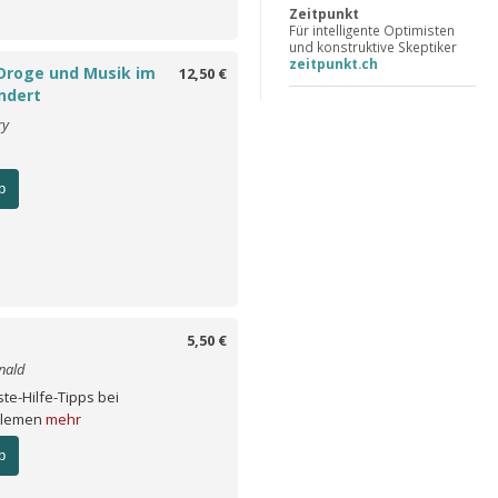
Zeitpunkt
Für intelligente Optimisten
und konstruktive Skeptiker
zeitpunkt.ch
 Droge und Musik im
12,50 €
ndert
ry
b
5,50 €
nald
te-Hilfe-Tipps bei
blemen
mehr
b