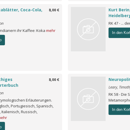
ablätter, Coca-Cola,
Kurt Berin
8,00 €
Heidelber
eon
RK 47 - ... d
Indianern ihr Kaffee: Koka
mehr
In den Kor
b
chiges
Neuropoli
8,00 €
rterbuch
Leary, Timot
eon
RK 58 - Die 
 etymologischen Erläuterungen.
Metamorph
lisch, Portugiesisch, Spanisch,
In den Kor
 Italienisch, Russisch,
ehr
b