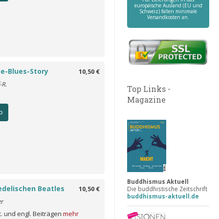
europäische Ausland (EU und
Schweiz) fallen minimale
Versandkosten an.
ne-Blues-Story
10,50 €
-R.
Top Links -
Magazine
b
Buddhismus Aktuell
edelischen Beatles
10,50 €
Die buddhistische Zeitschrift
buddhismus-aktuell.de
er
dt. und engl. Beiträgen
mehr