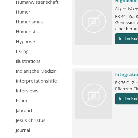
Highdelbe
Humanwissenschaft
Pieper, Wern
Humor
RK 44 - Zur 
Humorismus
Genussmitte
einer bera
Humoristik
In den Kor
Hypnose
I-Ging
Illustrations
Indianische Medizin
Integratio
Interpretationshilfe
RK 76 C - Ze
Pflanzen. Tl
Interviews
In den Kor
Islam
Jahrbuch
Jesus Christus
Journal