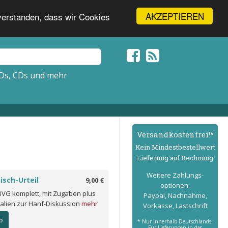
AKZEPTIEREN
nverstanden, dass wir Cookies
Ds, CDs und mehr
Versand­kostenfrei!*
Kein Mindest­bestell­wert
Lieferung auf Rechnung
Weitere Zahlungs­
isch-Urteil
9,00 €
optionen:
 BVG komplett, mit Zugaben plus
Paypal, Nachnahme,
alien zur Hanf-Diskussion
mehr
Vorkasse, Lastschrift
b
* Nur innerhalb Deutschlands.
Für Lieferungen in das