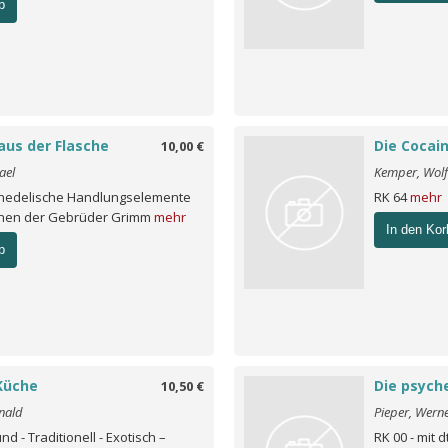
b
aus der Flasche
Die Cocai
10,00 €
ael
Kemper, Wolf
chedelische Handlungselemente
RK 64
mehr
chen der Gebrüder Grimm
mehr
In den Kor
b
Küche
Die psych
10,50 €
nald
Pieper, Wern
nd - Traditionell - Exotisch –
RK 00 - mit 