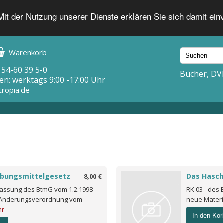
 Mit der Nutzung unserer Dienste erklären Sie sich damit ei
Warenkorb
 54-60 39 5-0
Bücher, DV
en: werktags 9:00 -17:00 Uhr
tropia.de
ubungsmittelgesetz
Das Hasch
8,00 €
fassung des BtmG vom 1.2.1998
RK 03 - des
5. Änderungsverordnung vom
neue Materi
hr
In den Kor