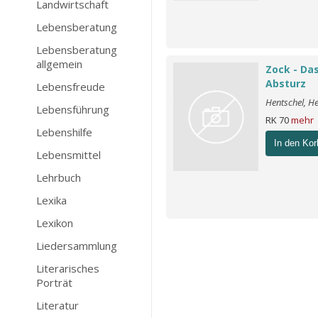
Landwirtschaft
Lebensberatung
Lebensberatung
allgemein
Zock - Das
Absturz
Lebensfreude
Hentschel, H
Lebensführung
RK 70
mehr
Lebenshilfe
In den Kor
Lebensmittel
Lehrbuch
Lexika
Lexikon
Liedersammlung
Literarisches
Porträt
Literatur