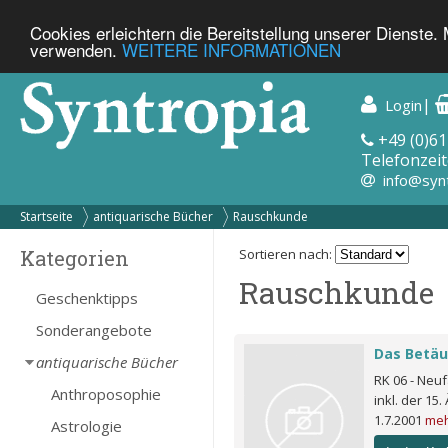
Cookies erleichtern die Bereitstellung unserer Dienste.
verwenden.
WEITERE INFORMATIONEN
|
Login
+49 (0)61
Telefonzeit
info@syn
Startseite
antiquarische Bücher
Rauschkunde
Kategorien
Sortieren nach:
Rauschkunde
Geschenktipps
Sonderangebote
Das Betä
antiquarische Bücher
RK 06 - Neu
Anthroposophie
inkl. der 1
1.7.2001
me
Astrologie