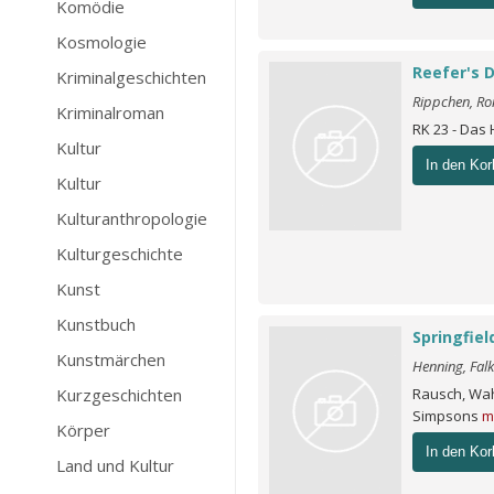
Komödie
Kosmologie
Reefer's 
Kriminalgeschichten
Rippchen, Ro
Kriminalroman
RK 23 - Das
Kultur
In den Kor
Kultur
Kulturanthropologie
Kulturgeschichte
Kunst
Kunstbuch
Springfiel
Kunstmärchen
Henning, Fal
Kurzgeschichten
Rausch, Wah
Simpsons
m
Körper
In den Kor
Land und Kultur