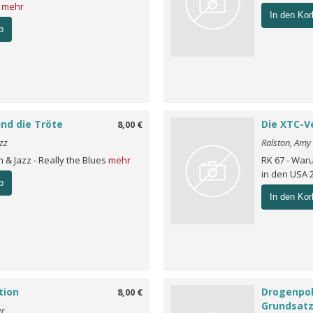
v
mehr
In den Kor
b
und die Tröte
Die XTC-
8,00 €
zz
Ralston, Amy
en & Jazz - Really the Blues
mehr
RK 67 - War
in den USA 24
b
In den Kor
tion
Drogenpol
8,00 €
Grundsat
er