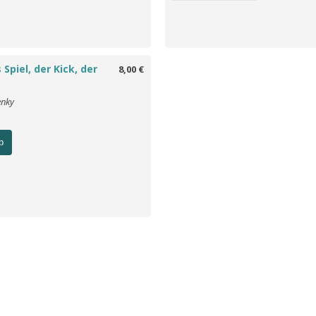
 Spiel, der Kick, der
8,00 €
enky
b