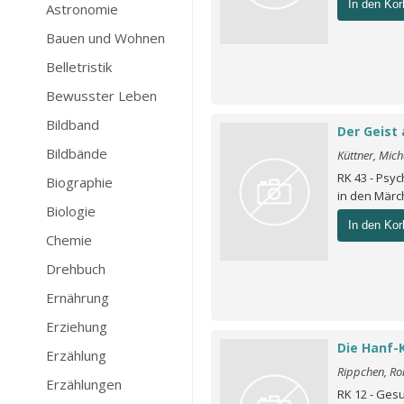
In den Kor
Astronomie
Bauen und Wohnen
Belletristik
Bewusster Leben
Bildband
Der Geist 
Bildbände
Küttner, Mich
RK 43 - Psy
Biographie
in den Mär
Biologie
In den Kor
Chemie
Drehbuch
Ernährung
Erziehung
Die Hanf-
Erzählung
Rippchen, Ro
Erzählungen
RK 12 - Gesu