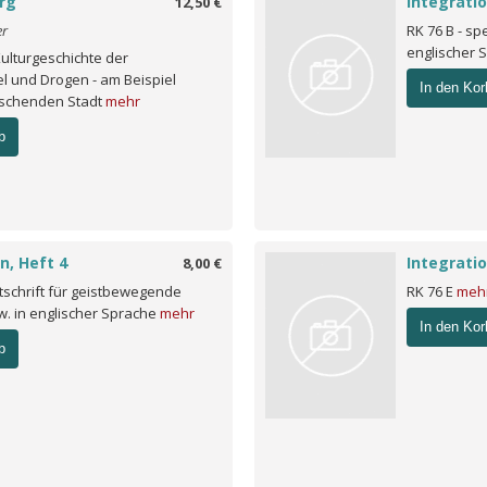
rg
Integratio
12,50 €
er
RK 76 B - sp
englischer 
Kulturgeschichte der
l und Drogen - am Beispiel
In den Kor
uschenden Stadt
mehr
b
n, Heft 4
Integratio
8,00 €
itschrift für geistbewegende
RK 76 E
meh
w. in englischer Sprache
mehr
In den Kor
b