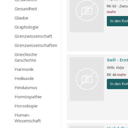
RK 63 - Zw
Gesundheit
mehr
Glaube
In den Kor
Graphologie
Grenzwissenschaft
Grenzwissenschaften
Griechische
Geschichte
Geil! - Er
Wille, Katja
Harmonik
RK 46
mehr
Heilkunde
In den Kor
Hinduismus
Homöopathie
Horoskopie
Human-
Wissenschaft