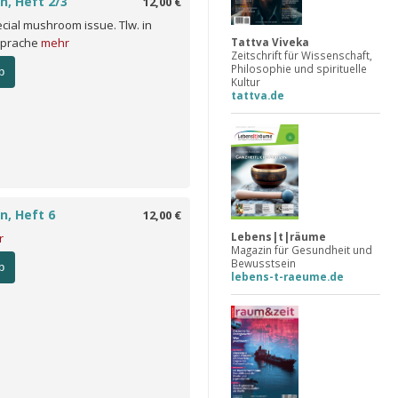
n, Heft 2/3
12,00 €
ecial mushroom issue. Tlw. in
Tattva Viveka
Sprache
mehr
Zeitschrift für Wissenschaft,
Philosophie und spirituelle
b
Kultur
tattva.de
n, Heft 6
12,00 €
Lebens|t|räume
r
Magazin für Gesundheit und
Bewusstsein
b
lebens-t-raeume.de