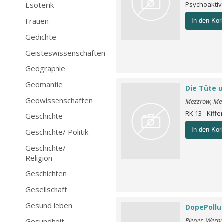
Esoterik
Psychoakti
Frauen
In den Kor
Gedichte
Geisteswissenschaften
Geographie
Geomantie
Die Tüte 
Geowissenschaften
Mezzrow, Me
RK 13 - Kiff
Geschichte
In den Kor
Geschichte/ Politik
Geschichte/
Religion
Geschichten
Gesellschaft
Gesund leben
DopePollu
Pieper, Wern
Gesundheit