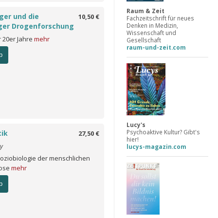
Raum & Zeit
ger und die
10,50 €
Fachzeitschrift für neues
Denken in Medizin,
ger Drogenforschung
Wissenschaft und
er 20er Jahre
mehr
Gesellschaft
raum-und-zeit.com
b
Lucy's
Psychoaktive Kultur? Gibt's
tik
27,50 €
hier!
hy
lucys-magazin.com
Soziobiologie der menschlichen
ose
mehr
b