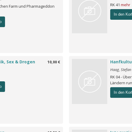
RK 41
mehr
ischen Farm und Pharmageddon
In den Kor
b
otik, Sex & Drogen
Hanfkultu
10,00 €
Haag, Stefan
RK 04 - Über
Ländern ru
b
In den Kor