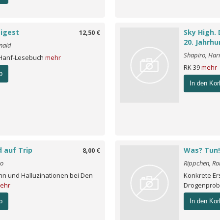
Digest
Sky High.
12,50 €
20. Jahrhu
nald
Shapiro, Har
 Hanf-Lesebuch
mehr
RK 39
mehr
b
In den Kor
d auf Trip
Was? Tun!
8,00 €
ko
Rippchen, Ro
n und Halluzinationen bei Den
Konkrete Ers
ehr
Drogenpro
b
In den Kor