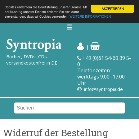
Cookies erleichtern die Bereitstellung unserer Dienste. Mit
AKZEPTIEREN
der Nutzung unserer Dienste erklären Sie sich damit
einverstanden, dass wir Cookies verwenden.
WEITERE INFORMATIONEN
☰
|
Bücher, DVDs, CDs
+49 (0)61 54-60 39 5-
versandkostenfrei in DE
0
Telefonzeiten:
werktags 9:00 -17:00
Uhr
info@syntropia.de
Widerruf der Bestellung