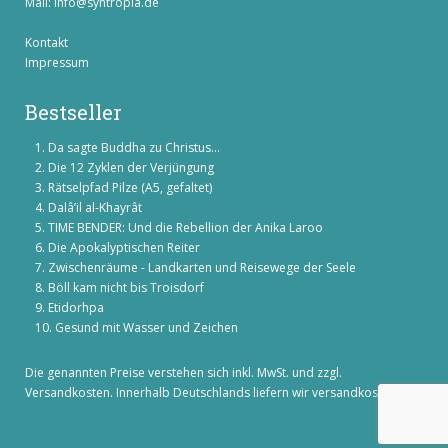
Mail:
info@syntropia.de
Kontakt
Impressum
Bestseller
Da sagte Buddha zu Christus...
Die 12 Zyklen der Verjüngung
Rätselpfad Pilze (A5, gefaltet)
Dalâ’il al-Khayrât
TIME BENDER: Und die Rebellion der Anika Laroo
Die Apokalyptischen Reiter
Zwischenräume - Landkarten und Reisewege der Seele
Böll kam nicht bis Troisdorf
Etidorhpa
Gesund mit Wasser und Zeichen
Die genannten Preise verstehen sich inkl. MwSt. und zzgl.
Versandkosten
. Innerhalb Deutschlands liefern wir versandkostenfrei!