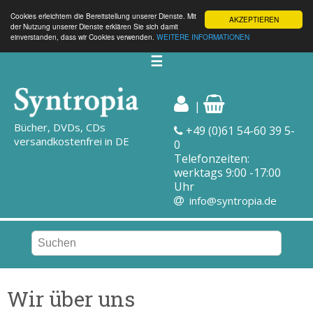
Cookies erleichtern die Bereitstellung unserer Dienste. Mit
AKZEPTIEREN
der Nutzung unserer Dienste erklären Sie sich damit
einverstanden, dass wir Cookies verwenden.
WEITERE INFORMATIONEN
☰
|
Bücher, DVDs, CDs
+49 (0)61 54-60 39 5-
versandkostenfrei in DE
0
Telefonzeiten:
werktags 9:00 -17:00
Uhr
info@syntropia.de
Wir über uns