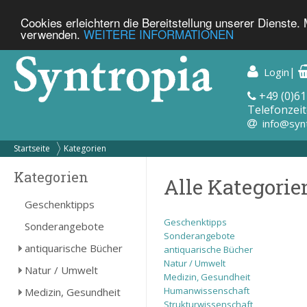
Cookies erleichtern die Bereitstellung unserer Dienste.
verwenden.
WEITERE INFORMATIONEN
|
Login
+49 (0)61
Telefonzeit
info@syn
Startseite
Kategorien
Kategorien
Alle Kategorie
Geschenktipps
Geschenktipps
Sonderangebote
Sonderangebote
antiquarische Bücher
antiquarische Bücher
Natur / Umwelt
Natur / Umwelt
Medizin, Gesundheit
Humanwissenschaft
Medizin, Gesundheit
Strukturwissenschaft