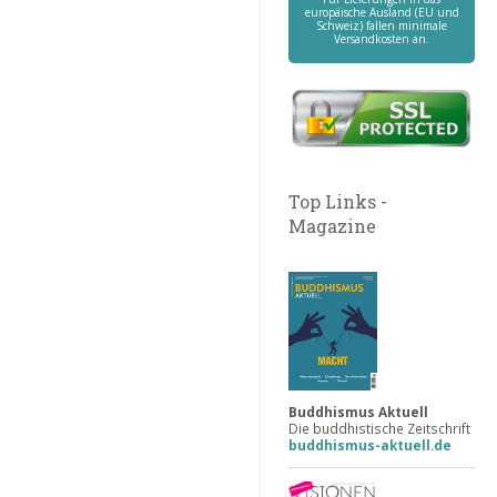
europäische Ausland (EU und
Schweiz) fallen minimale
Versandkosten an.
Top Links -
Magazine
Buddhismus Aktuell
Die buddhistische Zeitschrift
buddhismus-aktuell.de