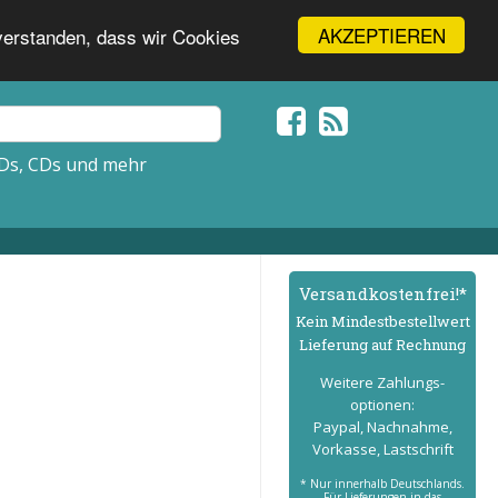
AKZEPTIEREN
nverstanden, dass wir Cookies
Ds, CDs und mehr
Versand­kostenfrei!*
Kein Mindest­bestell­wert
Lieferung auf Rechnung
Weitere Zahlungs­
optionen:
Paypal, Nachnahme,
Vorkasse, Lastschrift
* Nur innerhalb Deutschlands.
Für Lieferungen in das