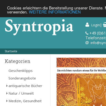
Cookies erleichtern die Bereitstellung unserer Dienste.
verwenden.
WEITERE INFORMATIONEN
|
Login
+49 (0)61
Telefonzeit
info@syn
Startseite
Kategorien
Geschenktipps
Sonderangebote
antiquarische Bücher
Natur / Umwelt
Medizin, Gesundheit