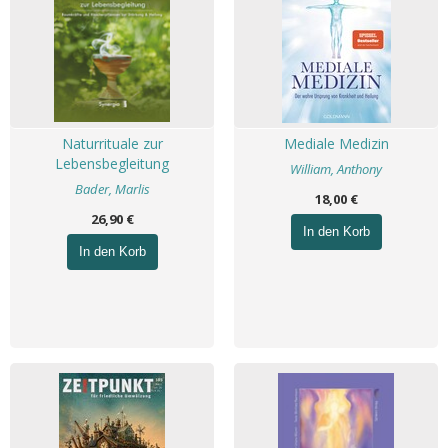
Naturrituale zur
Mediale Medizin
Lebensbegleitung
William, Anthony
Bader, Marlis
18,00 €
26,90 €
In den Korb
In den Korb