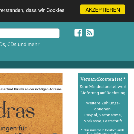
AKZEPTIEREN
nverstanden, dass wir Cookies
Ds, CDs und mehr
Versand­kostenfrei!*
Kein Mindest­bestell­wert
Lieferung auf Rechnung
Weitere Zahlungs­
optionen:
Paypal, Nachnahme,
Vorkasse, Lastschrift
* Nur innerhalb Deutschlands.
Für Lieferungen in das