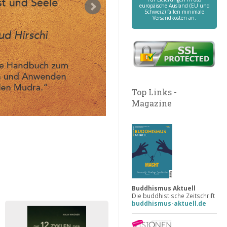
europäische Ausland (EU und
Schweiz) fallen minimale
Versandkosten an.
Top Links -
Magazine
Buddhismus Aktuell
Die buddhistische Zeitschrift
buddhismus-aktuell.de