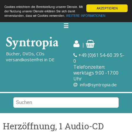
Cookies erleichtern die Bereitstellung unserer Dienste. Mit
AKZEPTIEREN
der Nutzung unserer Dienste erklären Sie sich damit
einverstanden, dass wir Cookies verwenden.
WEITERE INFORMATIONEN
☰
|
Bücher, DVDs, CDs
+49 (0)61 54-60 39 5-
versandkostenfrei in DE
0
Telefonzeiten:
werktags 9:00 -17:00
Uhr
info@syntropia.de
Herzöffnung, 1 Audio-CD