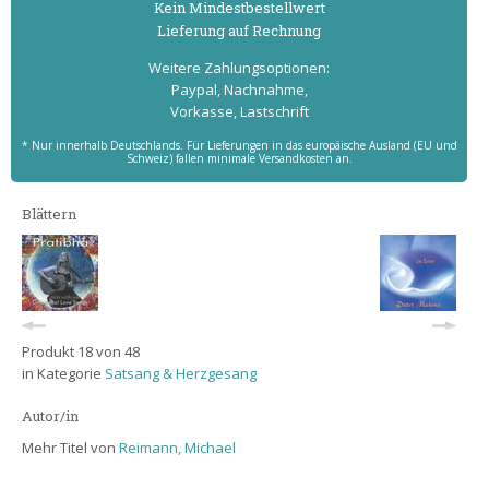
Kein Mindest­bestell­wert
Lieferung auf Rechnung
Weitere Zahlungs­optionen:
Paypal, Nachnahme,
Vorkasse, Lastschrift
* Nur innerhalb Deutschlands. Für Lieferungen in das europäische Ausland (EU und
Schweiz) fallen minimale Versandkosten an.
Blättern
Produkt 18 von 48
in Kategorie
Satsang & Herzgesang
Autor/in
Mehr Titel von
Reimann, Michael