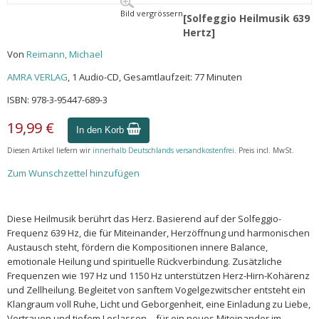
Bild vergrössern
[Solfeggio Heilmusik 639
Hertz]
Von
Reimann, Michael
AMRA VERLAG
, 1 Audio-CD, Gesamtlaufzeit: 77 Minuten
ISBN: 978-3-95447-689-3
19,99 €
In den Korb
Diesen Artikel liefern wir
innerhalb Deutschlands versandkostenfrei
. Preis incl. MwSt.
Zum Wunschzettel hinzufügen
Diese Heilmusik berührt das Herz. Basierend auf der Solfeggio-
Frequenz 639 Hz, die für Miteinander, Herzöffnung und harmonischen
Austausch steht, fördern die Kompositionen innere Balance,
emotionale Heilung und spirituelle Rückverbindung. Zusätzliche
Frequenzen wie 197 Hz und 1150 Hz unterstützen Herz-Hirn-Kohärenz
und Zellheilung. Begleitet von sanftem Vogelgezwitscher entsteht ein
Klangraum voll Ruhe, Licht und Geborgenheit, eine Einladung zu Liebe,
Vertrauen und tiefem Loslassen – für ein neues Miteinander im