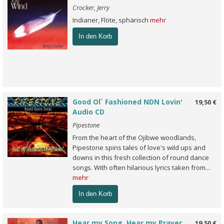
Crocker, Jerry
Indianer, Flöte, sphärisch
mehr
In den Korb
Good Ol´ Fashioned NDN Lovin'
19,50 €
Audio CD
Pipestone
From the heart of the Ojibwe woodlands,
Pipestone spins tales of love's wild ups and
downs in this fresh collection of round dance
songs. With often hilarious lyrics taken from...
mehr
In den Korb
Hear my Song, Hear my Prayer
19,50 €