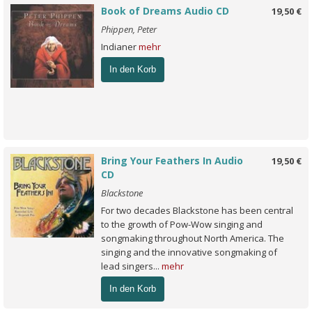
Book of Dreams Audio CD
19,50 €
Phippen, Peter
Indianer
mehr
In den Korb
Bring Your Feathers In Audio
19,50 €
CD
Blackstone
For two decades Blackstone has been central
to the growth of Pow-Wow singing and
songmaking throughout North America. The
singing and the innovative songmaking of
lead singers...
mehr
In den Korb