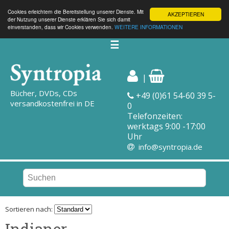
Cookies erleichtern die Bereitstellung unserer Dienste. Mit
AKZEPTIEREN
der Nutzung unserer Dienste erklären Sie sich damit
einverstanden, dass wir Cookies verwenden.
WEITERE INFORMATIONEN
☰
|
Bücher, DVDs, CDs
+49 (0)61 54-60 39 5-
versandkostenfrei in DE
0
Telefonzeiten:
werktags 9:00 -17:00
Uhr
info@syntropia.de
Sortieren nach:
Indianer