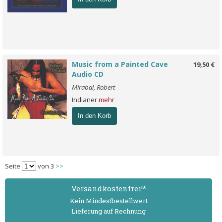
Music from a Painted Cave
19,50 €
Audio CD
Mirabal, Robert
Indianer
mehr
In den Korb
Seite
von 3
>>
Versand­kostenfrei!*
Kein Mindest­bestell­wert
Lieferung auf Rechnung