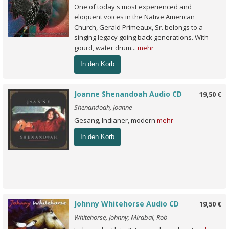
One of today's most experienced and
eloquent voices in the Native American
Church, Gerald Primeaux, Sr. belongs to a
singing legacy going back generations. With
gourd, water drum...
mehr
In den Korb
Joanne Shenandoah Audio CD
19,50 €
Shenandoah, Joanne
Gesang, Indianer, modern
mehr
In den Korb
Johnny Whitehorse Audio CD
19,50 €
Whitehorse, Johnny; Mirabal, Rob