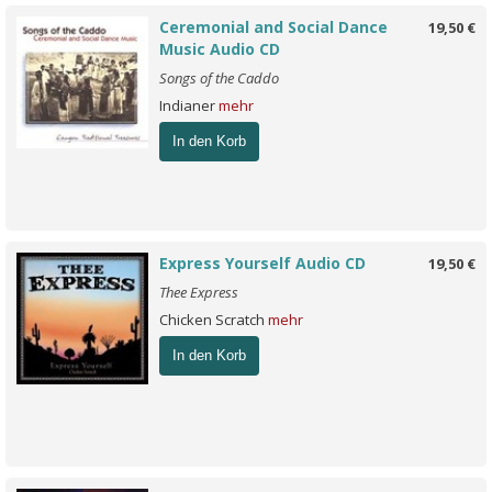
Ceremonial and Social Dance
19,50 €
Music Audio CD
Songs of the Caddo
Indianer
mehr
In den Korb
Express Yourself Audio CD
19,50 €
Thee Express
Chicken Scratch
mehr
In den Korb