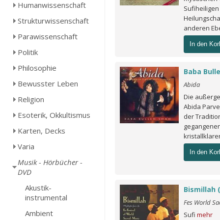
Humanwissenschaft
Sufiheiligen
Heilungscha
Strukturwissenschaft
anderen Ebe
Parawissenschaft
In den Kor
Politik
Philosophie
Baba Bull
Bewusster Leben
Abida
Die außerge
Religion
Abida Parve
Esoterik, Okkultismus
der Traditio
gegangenen 
Karten, Decks
kristallklarer
Varia
In den Kor
Musik - Hörbücher -
DVD
Akustik-
Bismillah 
instrumental
Fes World Sa
Ambient
Sufi
mehr