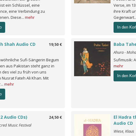
 ist ein Schlüssel, eine
Verse, im 13
nce, eine Verbindung zu
ihre Kraft un
nen. Diese...
mehr
Gegenwart..
b
In den Kor
eh Shah Audio CD
Baba Tahe
19,50 €
Ahura - Moh
wöhnliche Sufi-Sängerin Begum
Sufimusik: 
en aus Pakistan steht ganz in
mehr
n des viel zu früh von uns
In den Kor
Nusrat Fateh Ali Khan. Mit
...
mehr
b
(2 Audio CDs)
El Hadra 
24,50 €
Audio CD
cred Music Festival
Wiese, Klaus