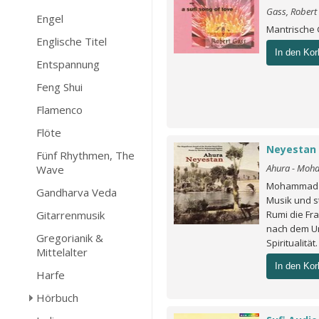
Gass, Robert
Engel
Mantrische
Englische Titel
In den Kor
Entspannung
Feng Shui
Flamenco
Flöte
Neyestan 
Fünf Rhythmen, The
Ahura - Moh
Wave
Mohammad E
Gandharva Veda
Musik und st
Gitarrenmusik
Rumi die Fr
nach dem U
Gregorianik &
Spiritualität.
Mittelalter
In den Kor
Harfe
Hörbuch