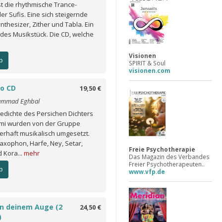
st die rhythmische Trance-
er Sufis. Eine sich steigernde
nthesizer, Zither und Tabla. Ein
es Musikstück. Die CD, welche
Visionen
b
SPIRIT & Soul
visionen.com
io CD
19,50 €
ammad Eghbal
edichte des Persichen Dichters
mi wurden von der Gruppe
erhaft musikalisch umgesetzt.
Saxophon, Harfe, Ney, Setar,
Freie Psychotherapie
 Kora...
mehr
Das Magazin des Verbandes
Freier Psychotherapeuten..
b
www.vfp.de
 in deinem Auge (2
24,50 €
)