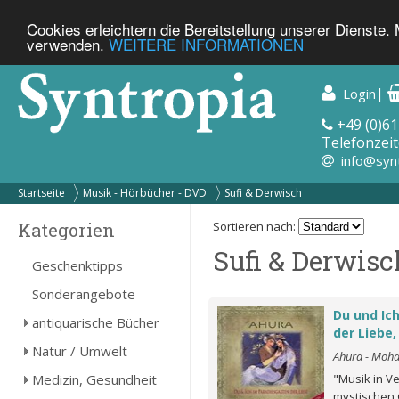
Cookies erleichtern die Bereitstellung unserer Dienste.
verwenden.
WEITERE INFORMATIONEN
|
Login
+49 (0)61
Telefonzeit
info@syn
Startseite
Musik - Hörbücher - DVD
Sufi & Derwisch
Kategorien
Sortieren nach:
Sufi & Derwisc
Geschenktipps
Sonderangebote
Du und Ic
antiquarische Bücher
der Liebe,
Natur / Umwelt
Ahura - Moh
Medizin, Gesundheit
"Musik in V
mystischen 