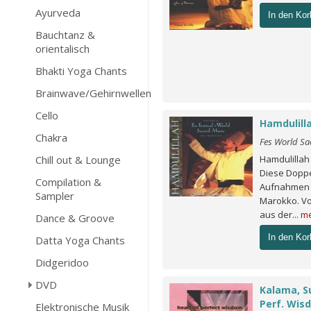
Ayurveda
In den Kor
Bauchtanz &
orientalisch
Bhakti Yoga Chants
Brainwave/Gehirnwellen
Cello
Hamdulilla
Chakra
Fes World Sa
Chill out & Lounge
Hamdulillah
Diese Doppel
Compilation &
Aufnahmen d
Sampler
Marokko. V
aus der...
m
Dance & Groove
In den Kor
Datta Yoga Chants
Didgeridoo
DVD
Kalama, S
Perf. Wis
Elektronische Musik