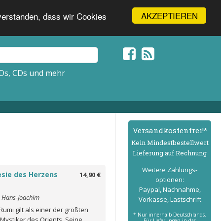
AKZEPTIEREN
nverstanden, dass wir Cookies
Ds, CDs und mehr
Versand­kostenfrei!*
Kein Mindest­bestell­wert
Lieferung auf Rechnung
Weitere Zahlungs­
sie des Herzens
14,90 €
optionen:
Paypal, Nachnahme,
 Hans-Joachim
Vorkasse, Lastschrift
Rumi gilt als einer der größten
* Nur innerhalb Deutschlands.
Mystiker des Orients. Seine
Für Lieferungen in das