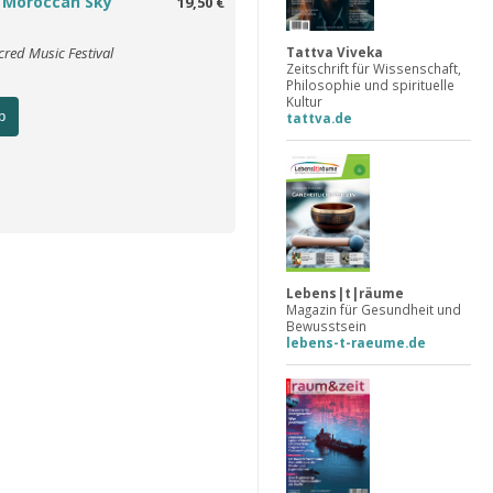
 Moroccan Sky
19,50 €
Tattva Viveka
cred Music Festival
Zeitschrift für Wissenschaft,
Philosophie und spirituelle
Kultur
b
tattva.de
Lebens|t|räume
Magazin für Gesundheit und
Bewusstsein
lebens-t-raeume.de