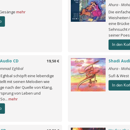
Ahura - Moh
 Gesänge
mehr
Die einfach
Weisheiten 
b
eine Brücke
Sehnsucht n
seiner Poesie
In den Kor
Audio CD
Shadi Aud
19,50 €
ammad Eghbal
Ahura - Moh
ghbal schöpft eine lebendige
Sufi & West 
ellt mit seinen Melodien wie
In den Kor
age nach der Quelle von Klang,
rsprung von Leben und
 So...
mehr
b