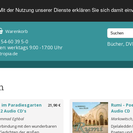
 Mit der Nutzung unserer Dienste erklären Sie sich damit ei
Warenkorb
 54-60 39 5-0
Bücher, DV
en: werktags 9:00 -17:00 Uhr
tropia.de
h
h im Paradiesgarten
Rumi - Poe
21,90 €
 2 Audio CD's
Audio CD
ammad Eghbal
Markowitsch,
erbindung mit den wunderbaren
Djelaleddin 
Gedichten der großen
Poeten und 