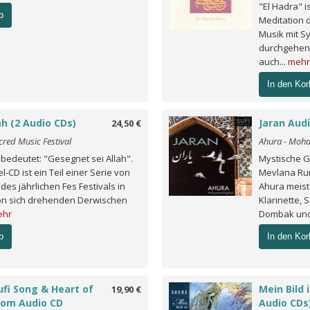
"El Hadra" i
b
Meditation d
Musik mit Sy
durchgehend
auch...
mehr
In den Kor
h (2 Audio CDs)
Jaran Aud
24,50 €
cred Music Festival
Ahura - Moh
 bedeutet: "Gesegnet sei Allah".
Mystische G
-CD ist ein Teil einer Serie von
Mevlana Ru
es jährlichen Fes Festivals in
Ahura meist
on sich drehenden Derwischen
Klarinette, 
ehr
Dombak und
b
In den Kor
ufi Song & Heart of
Mein Bild
19,90 €
dom Audio CD
Audio CDs