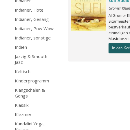
Indianer
Sufi Audio
Gromer Khan,
Indianer, Flöte
Al Gromer K
Indianer, Gesang
Sitarmeister
bestverkauf
Indianer, Pow Wow
einmaligen A
Indianer, sonstige
Music bezei
Indien
In den Kor
Jazzig & Smooth
Jazz
Keltisch
Kinderprogramm
Klangschalen &
Gongs
Klassik
Klezmer
Kundalini Yoga,
Kirtans