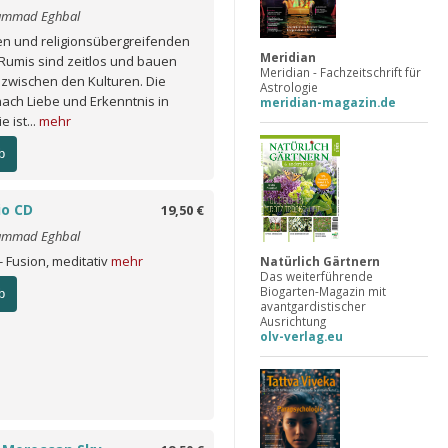
ammad Eghbal
en und religionsübergreifenden
Meridian
Rumis sind zeitlos und bauen
Meridian - Fachzeitschrift für
 zwischen den Kulturen. Die
Astrologie
ach Liebe und Erkenntnis in
meridian-magazin.de
 ist...
mehr
b
io CD
19,50 €
ammad Eghbal
- Fusion, meditativ
mehr
Natürlich Gärtnern
Das weiterführende
Biogarten-Magazin mit
b
avantgardistischer
Ausrichtung
olv-verlag.eu