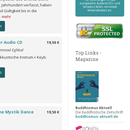
europäische Ausland (EU und
. Jahrhundert verfasst, haben
Schweiz) fallen minimale
d Gültigkeit bis in die
Versandkosten an.
.
mehr
b
r Audio CD
19,50 €
ammad Eghbal
Top Links -
Akkustische Instrum.+ Keyb.
Magazine
b
Buddhismus Aktuell
the Mystik Dance
19,50 €
Die buddhistische Zeitschrift
buddhismus-aktuell.de