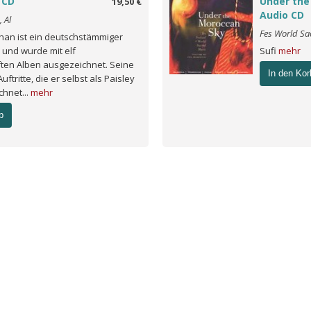
 CD
Under the
19,50 €
Audio CD
 Al
Fes World Sa
han ist ein deutschstämmiger
 und wurde mit elf
Sufi
mehr
ten Alben ausgezeichnet. Seine
In den Kor
uftritte, die er selbst als Paisley
chnet...
mehr
b