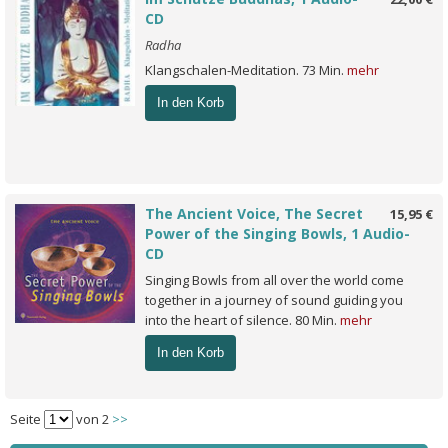
CD
Radha
Klangschalen-Meditation. 73 Min.
mehr
In den Korb
The Ancient Voice, The Secret
15,95 €
Power of the Singing Bowls, 1 Audio-
CD
Singing Bowls from all over the world come
together in a journey of sound guiding you
into the heart of silence. 80 Min.
mehr
In den Korb
Seite
von 2
>>