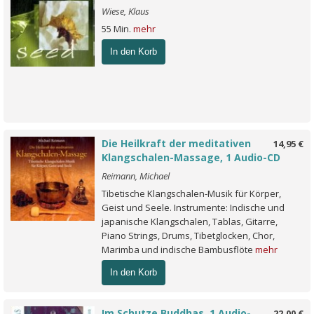
Wiese, Klaus
55 Min.
mehr
In den Korb
Die Heilkraft der meditativen
14,95 €
Klangschalen-Massage, 1 Audio-CD
Reimann, Michael
Tibetische Klangschalen-Musik für Körper,
Geist und Seele. Instrumente: Indische und
japanische Klangschalen, Tablas, Gitarre,
Piano Strings, Drums, Tibetglocken, Chor,
Marimba und indische Bambusflöte
mehr
In den Korb
Im Schutze Buddhas, 1 Audio-
22,00 €