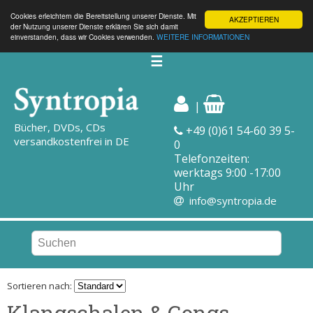
Cookies erleichtern die Bereitstellung unserer Dienste. Mit
AKZEPTIEREN
der Nutzung unserer Dienste erklären Sie sich damit
einverstanden, dass wir Cookies verwenden.
WEITERE INFORMATIONEN
☰
|
Bücher, DVDs, CDs
+49 (0)61 54-60 39 5-
versandkostenfrei in DE
0
Telefonzeiten:
werktags 9:00 -17:00
Uhr
info@syntropia.de
Sortieren nach:
Klangschalen & Gongs