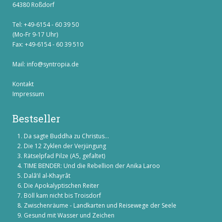
64380 Roßdorf
Tel: +49-6154 - 60 39 50
(Mo-Fr 9-17 Uhr)
Fax: +49-6154 - 60 39 510
Mail:
info@syntropia.de
Kontakt
Impressum
Bestseller
Da sagte Buddha zu Christus...
Die 12 Zyklen der Verjüngung
Rätselpfad Pilze (A5, gefaltet)
TIME BENDER: Und die Rebellion der Anika Laroo
Dalâ’il al-Khayrât
Die Apokalyptischen Reiter
Böll kam nicht bis Troisdorf
Zwischenräume - Landkarten und Reisewege der Seele
Gesund mit Wasser und Zeichen