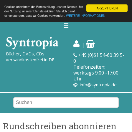
Cookies erleichtern die Bereitstellung unserer Dienste. Mit
AKZEPTIEREN
der Nutzung unserer Dienste erklären Sie sich damit
einverstanden, dass wir Cookies verwenden.
WEITERE INFORMATIONEN
☰
|
Bücher, DVDs, CDs
+49 (0)61 54-60 39 5-
versandkostenfrei in DE
0
Telefonzeiten:
werktags 9:00 -17:00
Uhr
info@syntropia.de
Rundschreiben abonnieren