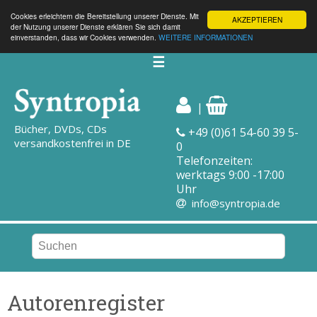
Cookies erleichtern die Bereitstellung unserer Dienste. Mit
AKZEPTIEREN
der Nutzung unserer Dienste erklären Sie sich damit
einverstanden, dass wir Cookies verwenden.
WEITERE INFORMATIONEN
☰
|
Bücher, DVDs, CDs
+49 (0)61 54-60 39 5-
versandkostenfrei in DE
0
Telefonzeiten:
werktags 9:00 -17:00
Uhr
info@syntropia.de
Autorenregister