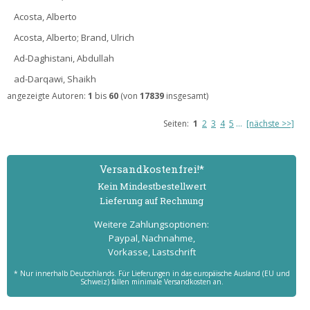
Acosta, Alberto
Acosta, Alberto; Brand, Ulrich
Ad-Daghistani, Abdullah
ad-Darqawi, Shaikh
angezeigte Autoren:
1
bis
60
(von
17839
insgesamt)
Seiten:
1
2
3
4
5
...
[nächste >>]
Versand­kostenfrei!*
Kein Mindest­bestell­wert
Lieferung auf Rechnung
Weitere Zahlungs­optionen:
Paypal, Nachnahme,
Vorkasse, Lastschrift
* Nur innerhalb Deutschlands. Für Lieferungen in das europäische Ausland (EU und
Schweiz) fallen minimale Versandkosten an.