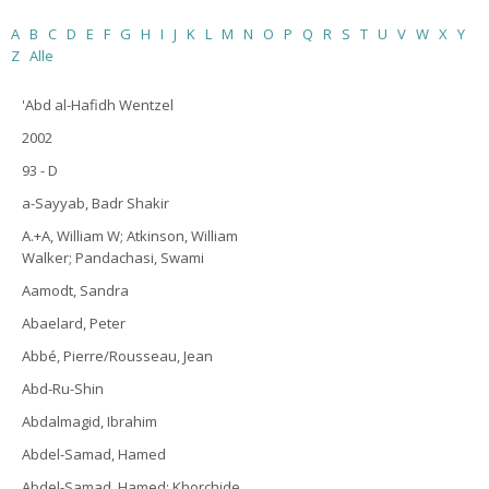
A
B
C
D
E
F
G
H
I
J
K
L
M
N
O
P
Q
R
S
T
U
V
W
X
Y
Z
Alle
'Abd al-Hafidh Wentzel
2002
93 - D
a-Sayyab, Badr Shakir
A.+A, William W; Atkinson, William
Walker; Pandachasi, Swami
Aamodt, Sandra
Abaelard, Peter
Abbé, Pierre/Rousseau, Jean
Abd-Ru-Shin
Abdalmagid, Ibrahim
Abdel-Samad, Hamed
Abdel-Samad, Hamed; Khorchide,