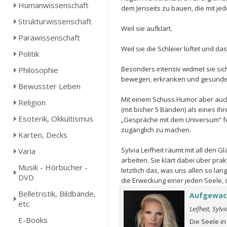
Humanwissenschaft
dem Jenseits zu bauen, die mit je
Strukturwissenschaft
Weil sie aufklärt.
Parawissenschaft
Weil sie die Schleier lüftet und d
Politik
Besonders intensiv widmet sie si
Philosophie
bewegen, erkranken und gesunde
Bewusster Leben
Mit einem Schuss Humor aber auch
Religion
(mit bisher 5 Bänden) als eines ih
Esoterik, Okkultismus
„Gespräche mit dem Universum“ fe
zugänglich zu machen.
Karten, Decks
Sylvia Leifheit räumt mit all den 
Varia
arbeiten. Sie klärt dabei über pra
Musik - Hörbücher -
letztlich das, was uns allen so l
DVD
die Erweckung einer jeden Seele, d
Belletristik, Bildbände,
Aufgewac
etc.
Leifheit, Sylvi
E-Books
Die Seele in