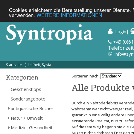
Cookies erleichtern die Bereitstellung unserer Dienste.
verwenden.
WEITERE INFORMATIONEN
|
Login
+49 (0)61
Telefonzeit
info@syn
Startseite
Leifheit, Sylvia
Kategorien
Sortieren nach:
Alle Produkte v
Geschenktipps
Sonderangebote
Durch ein Nahtoderlebnis veränder
antiquarische Bücher
wahrnahm war nicht weniger real, 
getränkt in eine völlig andere Ene
Natur / Umwelt
existierende Realität, nun zu erfo
Auf diesem Weg begann sie die G
Medizin, Gesundheit
Augen nicht sichtbaren Energien z