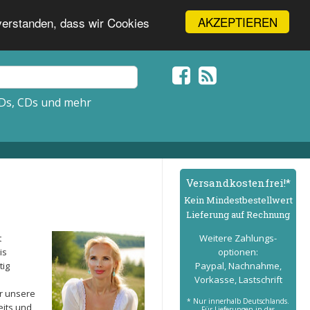
AKZEPTIEREN
nverstanden, dass wir Cookies
Ds, CDs und mehr
Versand­kostenfrei!*
Kein Mindest­bestell­wert
Lieferung auf Rechnung
t
Weitere Zahlungs­
is
optionen:
tig
Paypal, Nachnahme,
Vorkasse, Lastschrift
r unsere
* Nur innerhalb Deutschlands.
eits und
Für Lieferungen in das