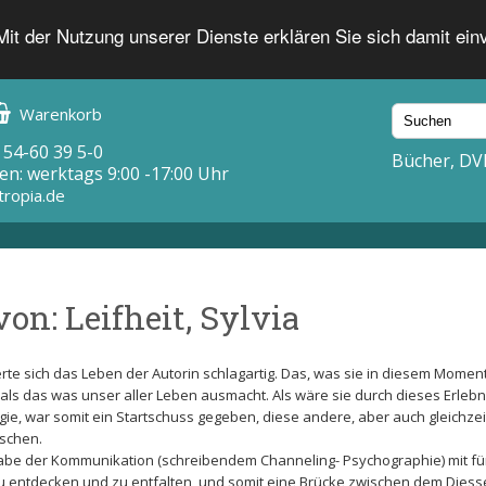
 Mit der Nutzung unserer Dienste erklären Sie sich damit ei
Warenkorb
 54-60 39 5-0
Bücher, DV
en: werktags 9:00 -17:00 Uhr
tropia.de
on: Leifheit, Sylvia
te sich das Leben der Autorin schlagartig. Das, was sie in diesem Momen
als das was unser aller Leben ausmacht. Als wäre sie durch dieses Erlebn
rgie, war somit ein Startschuss gegeben, diese andere, aber auch gleichzei
rschen.
abe der Kommunikation (schreibendem Channeling- Psychographie) mit fü
u entdecken und zu entfalten, und somit eine Brücke zwischen dem Diess