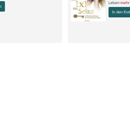
Leben
mehr
b
In den Kor