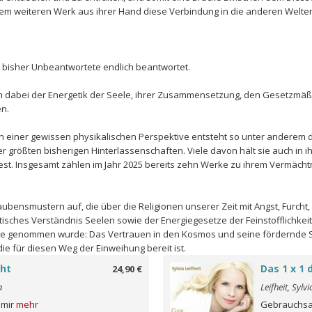
dem weiteren Werk aus ihrer Hand diese Verbindung in die anderen Welten
as bisher Unbeantwortete endlich beantwortet.
ch dabei der Energetik der Seele, ihrer Zusammensetzung, den Gesetzmäßi
n.
 einer gewissen physikalischen Perspektive entsteht so unter anderem 
rer größten bisherigen Hinterlassenschaften. Viele davon hält sie auch in 
st. Insgesamt zählen im Jahr 2025 bereits zehn Werke zu ihrem Vermächt
Glaubensmustern auf, die über die Religionen unserer Zeit mit Angst, Furc
ktisches Verständnis Seelen sowie der Energiegesetze der Feinstofflichkei
ange genommen wurde: Das Vertrauen in den Kosmos und seine fördernde Sc
ie für diesen Weg der Einweihung bereit ist.
ht
Das 1 x 1 
24,90 €
a
Leifheit, Sylvi
 mir
mehr
Gebrauchsan