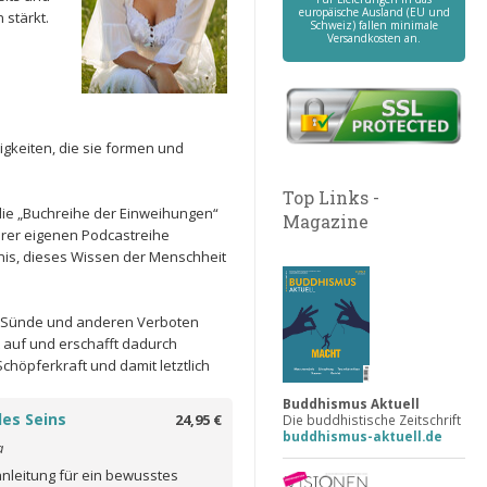
europäische Ausland (EU und
 stärkt.
Schweiz) fallen minimale
Versandkosten an.
gkeiten, die sie formen und
Top Links -
die „Buchreihe der Einweihungen“
Magazine
ihrer eigenen Podcastreihe
nis, dieses Wissen der Menschheit
ht, Sünde und anderen Verboten
t auf und erschafft dadurch
höpferkraft und damit letztlich
Buddhismus Aktuell
des Seins
24,95 €
Die buddhistische Zeitschrift
buddhismus-aktuell.de
a
leitung für ein bewusstes