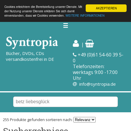
Cookies erleichtern die Bereitstellung unserer Dienste. Mit
AKZEPTIEREN
der Nutzung unserer Dienste erklären Sie sich damit
einverstanden, dass wir Cookies verwenden.
WEITERE INFORMATIONEN
☰
|
Bücher, DVDs, CDs
+49 (0)61 54-60 39 5-
versandkostenfrei in DE
0
Telefonzeiten:
werktags 9:00 -17:00
Uhr
info@syntropia.de
255 Produkte gefunden sortieren nach:
Suchergebnisse