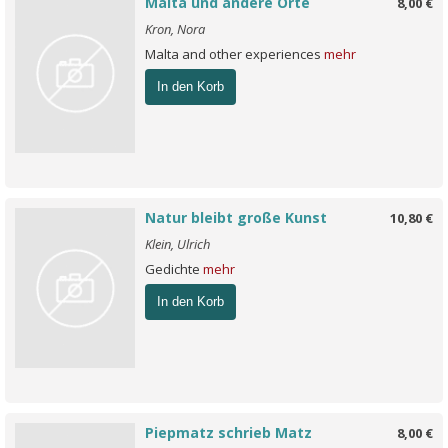
Malta und andere Orte
8,00 €
Kron, Nora
Malta and other experiences
mehr
In den Korb
Natur bleibt große Kunst
10,80 €
Klein, Ulrich
Gedichte
mehr
In den Korb
Piepmatz schrieb Matz
8,00 €