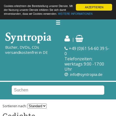
Cookies erleichtern die Bereitstellung unserer Dienste. Mit
AKZEPTIEREN
der Nutzung unserer Dienste erklären Sie sich damit
einverstanden, dass wir Cookies verwenden.
WEITERE INFORMATIONEN
☰
|
Bücher, DVDs, CDs
+49 (0)61 54-60 39 5-
versandkostenfrei in DE
0
Telefonzeiten:
werktags 9:00 -17:00
Uhr
info@syntropia.de
Sortieren nach:
Gedichte