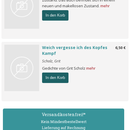
Zustand: Das Buch befindet sich in einem
neuen und makellosen Zustand.
mehr
In den Korb
Weich vergesse ich des Kopfes
6,50 €
Kampf
Scholz, Grit
Gedichte von Grit Scholz
mehr
In den Korb
Versand­kostenfrei!*
Kein Mindest­bestell­wert
Lieferung auf Rechnung