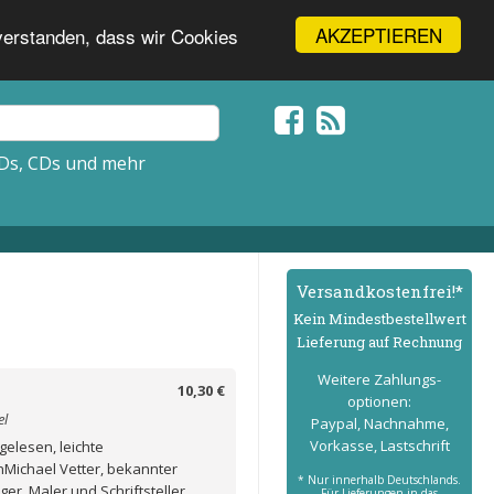
AKZEPTIEREN
nverstanden, dass wir Cookies
Ds, CDs und mehr
Versand­kostenfrei!*
Kein Mindest­bestell­wert
Lieferung auf Rechnung
Weitere Zahlungs­
10,30 €
optionen:
el
Paypal, Nachnahme,
Vorkasse, Lastschrift
gelesen, leichte
Michael Vetter, bekannter
* Nur innerhalb Deutschlands.
r, Maler und Schriftsteller,
Für Lieferungen in das