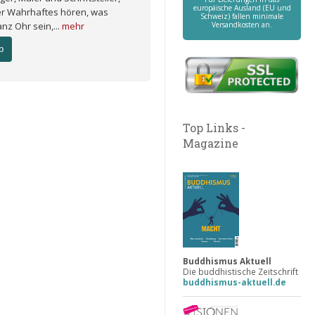
europäische Ausland (EU und
ier Wahrhaftes hören, was
Schweiz) fallen minimale
nz Ohr sein,...
mehr
Versandkosten an.
b
Top Links -
Magazine
Buddhismus Aktuell
Die buddhistische Zeitschrift
buddhismus-aktuell.de