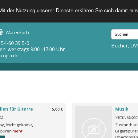
 Mit der Nutzung unserer Dienste erklären Sie sich damit ei
Warenkorb
 54-60 39 5-0
Bücher, DV
en: werktags 9:00 -17:00 Uhr
tropia.de
llen für Gitarre
Musik
5,00 €
nz
Vetter, Micha
y, leicht geknickt,
Zustand: un
spuren
mehr
Lagerspuren
Obertonsänge