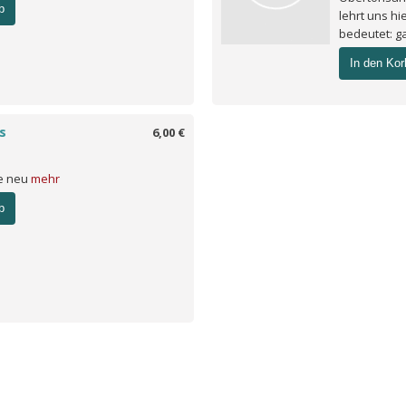
b
lehrt uns h
bedeutet: ga
In den Kor
s
6,00 €
ie neu
mehr
b