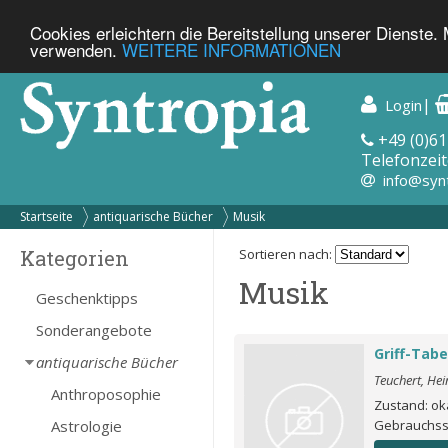
Cookies erleichtern die Bereitstellung unserer Dienste.
verwenden.
WEITERE INFORMATIONEN
|
Login
+49 (0)61
Telefonzeit
info@syn
Startseite
antiquarische Bücher
Musik
Kategorien
Sortieren nach:
Musik
Geschenktipps
Sonderangebote
Griff-Tabe
antiquarische Bücher
Teuchert, Hei
Anthroposophie
Zustand: oka
Astrologie
Gebrauchs