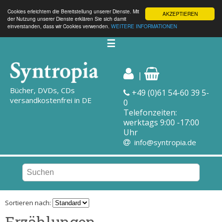
Cookies erleichtern die Bereitstellung unserer Dienste. Mit
AKZEPTIEREN
der Nutzung unserer Dienste erklären Sie sich damit
einverstanden, dass wir Cookies verwenden.
WEITERE INFORMATIONEN
☰
|
Bücher, DVDs, CDs
+49 (0)61 54-60 39 5-
versandkostenfrei in DE
0
Telefonzeiten:
werktags 9:00 -17:00
Uhr
info@syntropia.de
Sortieren nach:
Erzählungen