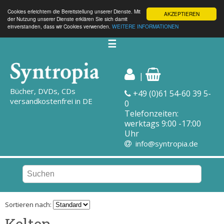
Cookies erleichtern die Bereitstellung unserer Dienste. Mit
AKZEPTIEREN
der Nutzung unserer Dienste erklären Sie sich damit
einverstanden, dass wir Cookies verwenden.
WEITERE INFORMATIONEN
☰
|
Bücher, DVDs, CDs
+49 (0)61 54-60 39 5-
versandkostenfrei in DE
0
Telefonzeiten:
werktags 9:00 -17:00
Uhr
info@syntropia.de
Sortieren nach:
Kelten