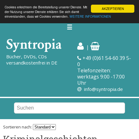
Cookies erleichtern die Bereitstellung unserer Dienste. Mit
AKZEPTIEREN
der Nutzung unserer Dienste erklären Sie sich damit
einverstanden, dass wir Cookies verwenden.
WEITERE INFORMATIONEN
☰
|
Bücher, DVDs, CDs
+49 (0)61 54-60 39 5-
versandkostenfrei in DE
0
Telefonzeiten:
werktags 9:00 -17:00
Uhr
info@syntropia.de
Sortieren nach:
Kriminalgeschichten