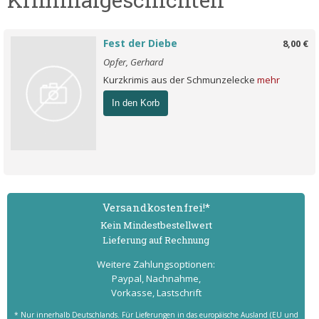
Fest der Diebe
8,00 €
Opfer, Gerhard
Kurzkrimis aus der Schmunzelecke
mehr
In den Korb
Versand­kostenfrei!*
Kein Mindest­bestell­wert
Lieferung auf Rechnung
Weitere Zahlungs­optionen:
Paypal, Nachnahme,
Vorkasse, Lastschrift
* Nur innerhalb Deutschlands. Für Lieferungen in das europäische Ausland (EU und