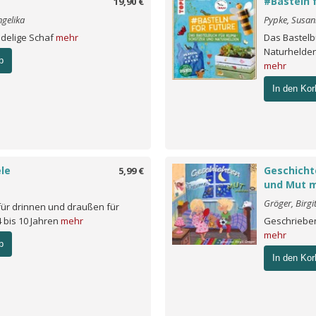
#Basteln 
19,90 €
ngelika
Pypke, Susan
delige Schaf
mehr
Das Bastelb
Naturhelden
b
mehr
In den Kor
ele
Geschich
5,99 €
und Mut m
Gröger, Birgi
 für drinnen und draußen für
 bis 10 Jahren
mehr
Geschrieben
mehr
b
In den Kor