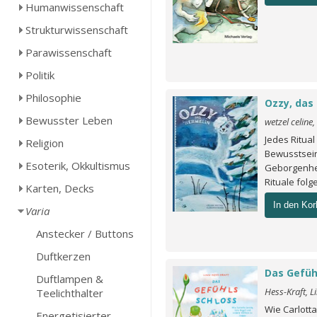
Humanwissenschaft
Strukturwissenschaft
Parawissenschaft
Politik
Philosophie
Ozzy, das
Bewusster Leben
wetzel celine,
Jedes Ritua
Religion
Bewusstsein
Esoterik, Okkultismus
Geborgenhei
Rituale folge
Karten, Decks
In den Kor
Varia
Anstecker / Buttons
Duftkerzen
Das Gefüh
Duftlampen &
Hess-Kraft, L
Teelichthalter
Wie Carlotta
Energetisierter