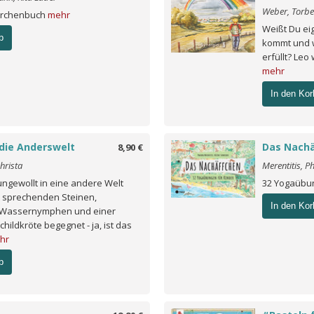
Weber, Torb
ärchenbuch
mehr
Weißt Du ei
b
kommt und w
erfüllt? Leo 
mehr
In den Kor
 die Anderswelt
Das Nachä
8,90 €
hrista
Merentitis, P
gewollt in eine andere Welt
32 Yogaübu
rt sprechenden Steinen,
In den Kor
n Wassernymphen und einer
childkröte begegnet - ja, ist das
hr
b