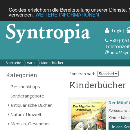
Cookies erleichtern die Bereitstellung unserer Dienste.
verwenden.
WEITERE INFORMATIONEN
|
Login
+49 (0)61
Telefonzeit
info@syn
Startseite
Varia
Kinderbücher
Kategorien
Sortieren nach:
Kinderbücher
Geschenktipps
Sonderangebote
Der Müpf 
antiquarische Bücher
Korhammer, E
Natur / Umwelt
Kinder käm
Medizin, Gesundheit
In den Kor