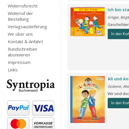
Widerrufsrecht
Ich bin st
Widerruf der
Gröger, Birgi
Bestellung
Geschichte
Verlagsauslieferung
Wir über uns
In den Kor
Kontakt & Anfahrt
Rundschreiben
abonnieren
Impressum
Links
Ali und A
Özdemir, Ah
Wir sind doc
In den Kor