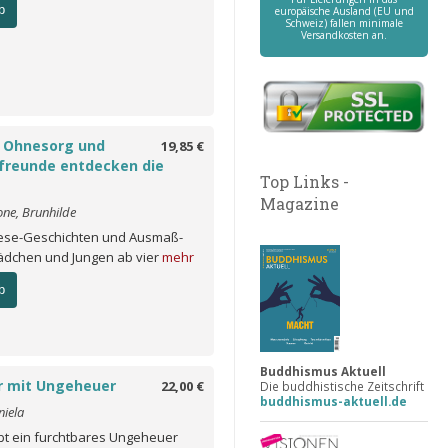
b
europäische Ausland (EU und
Schweiz) fallen minimale
Versandkosten an.
n Ohnesorg und
19,85 €
rfreunde entdecken die
Top Links -
Magazine
one, Brunhilde
lese-Geschichten und Ausmaß-
Mädchen und Jungen ab vier
mehr
b
Buddhismus Aktuell
r mit Ungeheuer
22,00 €
Die buddhistische Zeitschrift
buddhismus-aktuell.de
niela
ibt ein furchtbares Ungeheuer