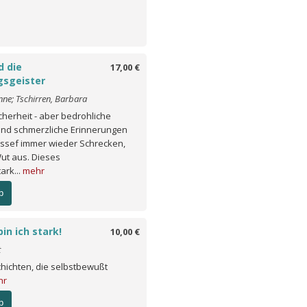
d die
17,00 €
gsgeister
nne; Tschirren, Barbara
icherheit - aber bedrohliche
und schmerzliche Erinnerungen
ussef immer wieder Schrecken,
ut aus. Dieses
ark...
mehr
b
in ich stark!
10,00 €
t
hichten, die selbstbewußt
hr
b