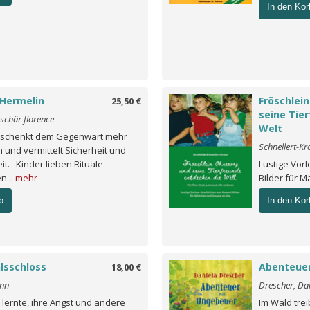
In den Kor
 Hermelin
Fröschlei
25,50 €
seine Tie
 schär florence
Welt
l schenkt dem Gegenwart mehr
Schnellert-Kr
 und vermittelt Sicherheit und
t. Kinder lieben Rituale.
Lustige Vor
n...
mehr
Bilder für 
b
In den Kor
lsschloss
Abenteue
18,00 €
inn
Drescher, Da
 lernte, ihre Angst und andere
Im Wald tre