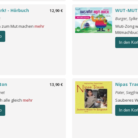
ark! - Hörbuch
WUT-MUT
12,90 €
t
Burger, Sylke
n zum Mut machen
mehr
Wuti-Zong wi
Mitmachbuch
b
In den Kor
nton
Nipas Tr
13,90 €
met
Pater, Siegfri
h alle gleich
mehr
Sauberes W
b
In den Kor