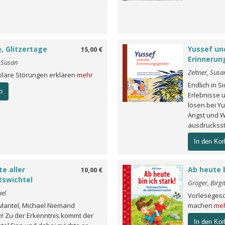
, Glitzertage
Yussef un
15,00 €
Erinnerun
n-Susan
Zeltner, Susa
olare Störungen erklären
mehr
Endlich in S
b
Erlebnisse 
lösen bei Y
Angst und W
ausdrucksst
In den Kor
te aller
Ab heute b
10,00 €
swichtel
Gröger, Birgi
ael
Vorlesegesc
: Mantel, Michael Niemand
machen
me
h! Zu der Erkenntnis kommt der
In den Kor