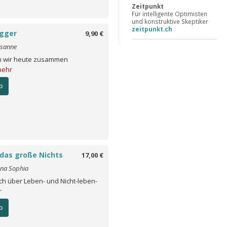
Zeitpunkt
Für intelligente Optimisten
und konstruktive Skeptiker
zeitpunkt.ch
agger
9,90 €
usanne
 wir heute zusammen
ehr
b
 das große Nichts
17,00 €
nna Sophia
uch über Leben- und Nicht-leben-
r
b