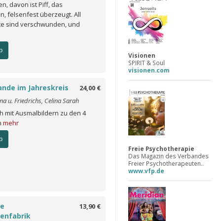
, davon ist Piff, das
, felsenfest überzeugt. All
te sind verschwunden, und
b
Visionen
SPIRIT & Soul
visionen.com
ande im Jahreskreis
24,00 €
a u. Friedrichs, Celina Sarah
 mit Ausmalbildern zu den 4
n
mehr
b
Freie Psychotherapie
Das Magazin des Verbandes
Freier Psychotherapeuten..
www.vfp.de
ie
13,90 €
enfabrik