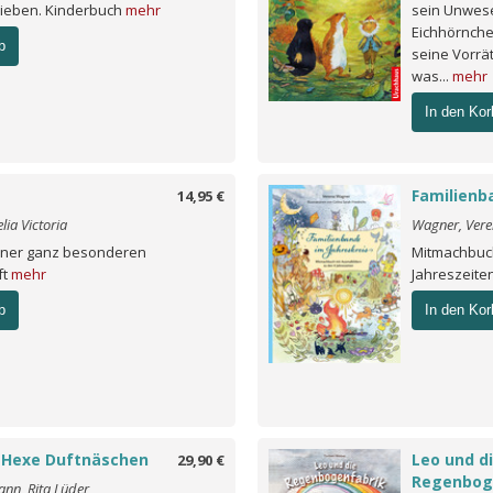
lieben. Kinderbuch
mehr
sein Unwesen
Eichhörnchen
b
seine Vorrä
was...
mehr
In den Kor
Familienb
14,95 €
ia Victoria
Wagner, Veren
iner ganz besonderen
Mitmachbuch
ft
mehr
Jahreszeite
b
In den Kor
e Hexe Duftnäschen
Leo und d
29,90 €
Regenbog
ann, Rita Lüder