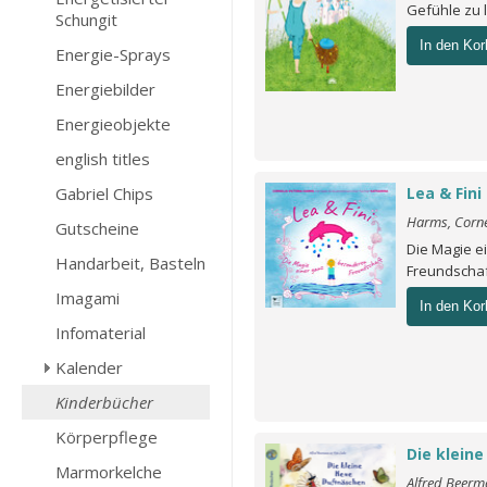
Gefühle zu 
Schungit
In den Kor
Energie-Sprays
Energiebilder
Energieobjekte
english titles
Gabriel Chips
Lea & Fini
Harms, Cornel
Gutscheine
Die Magie e
Handarbeit, Basteln
Freundscha
Imagami
In den Kor
Infomaterial
Kalender
Kinderbücher
Körperpflege
Die klein
Marmorkelche
Alfred Beerm