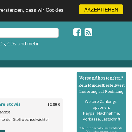
AKZEPTIEREN
nverstanden, dass wir Cookies
Ds, CDs und mehr
Versand­kostenfrei!*
Kein Mindest­bestell­wert
Lieferung auf Rechnung
Weitere Zahlungs­
hre Stowis
12,80 €
optionen:
Margot
Paypal, Nachnahme,
Vorkasse, Lastschrift
hte der Stoffwechselwichtel
* Nur innerhalb Deutschlands.
Für Lieferungen in das