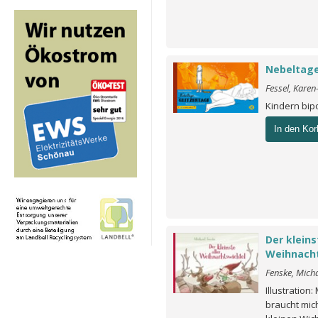
Nebeltage
Fessel, Kare
Kindern bip
In den Kor
Der kleins
Weihnacht
Fenske, Mich
Illustration
braucht mic