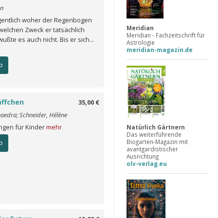
en
gentlich woher der Regenbogen
Meridian
elchen Zweck er tatsächlich
Meridian - Fachzeitschrift für
wußte es auch nicht. Bis er sich...
Astrologie
meridian-magazin.de
b
ffchen
35,00 €
haedra; Schneider, Hélène
ngen für Kinder
mehr
Natürlich Gärtnern
Das weiterführende
Biogarten-Magazin mit
b
avantgardistischer
Ausrichtung
olv-verlag.eu