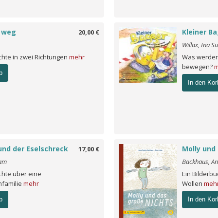
t weg
Kleiner B
20,00 €
Willax, Ina S
chte in zwei Richtungen
mehr
Was werden
bewegen?
m
b
In den Kor
und der Eselschreck
Molly und
17,00 €
iam
Backhaus, A
chte über eine
Ein Bilderb
familie
mehr
Wollen
meh
b
In den Kor