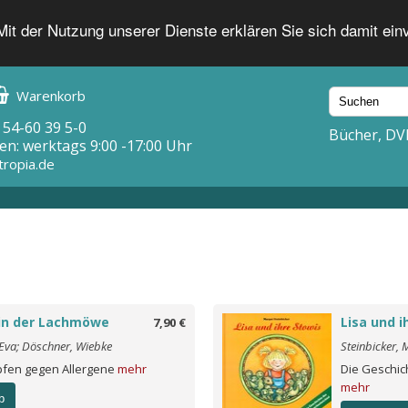
 Mit der Nutzung unserer Dienste erklären Sie sich damit ei
Warenkorb
 54-60 39 5-0
Bücher, DV
en: werktags 9:00 -17:00 Uhr
tropia.de
in der Lachmöwe
Lisa und i
7,90 €
va; Döschner, Wiebke
Steinbicker, 
pfen gegen Allergene
mehr
Die Geschic
mehr
b