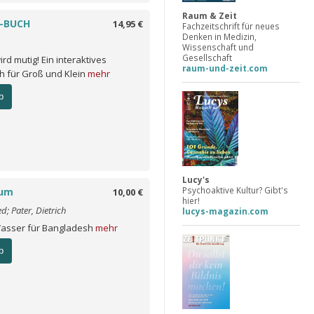
Raum & Zeit
-BUCH
14,95 €
Fachzeitschrift für neues
Denken in Medizin,
Wissenschaft und
Gesellschaft
rd mutig! Ein interaktives
raum-und-zeit.com
 für Groß und Klein
mehr
b
Lucy's
Psychoaktive Kultur? Gibt's
aum
10,00 €
hier!
ed; Pater, Dietrich
lucys-magazin.com
asser für Bangladesh
mehr
b