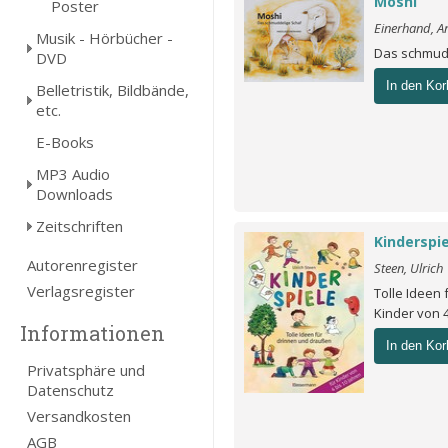
Moshi
Poster
Einerhand, A
Musik - Hörbücher -
Das schmud
DVD
In den Kor
Belletristik, Bildbände,
etc.
E-Books
MP3 Audio
Downloads
Zeitschriften
Kinderspi
Autorenregister
Steen, Ulrich
Verlagsregister
Tolle Ideen
Kinder von 4
Informationen
In den Kor
Privatsphäre und
Datenschutz
Versandkosten
AGB