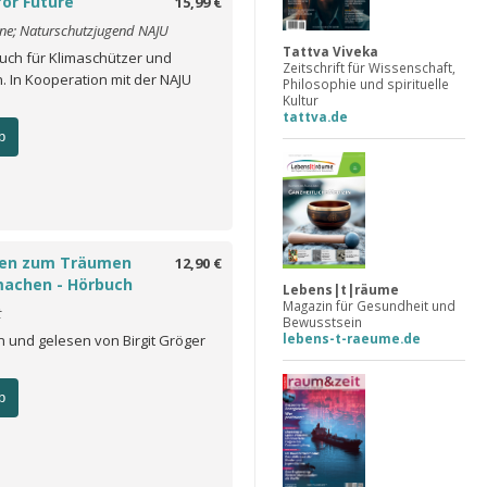
for Future
15,99 €
ne; Naturschutzjugend NAJU
Tattva Viveka
uch für Klimaschützer und
Zeitschrift für Wissenschaft,
. In Kooperation mit der NAJU
Philosophie und spirituelle
Kultur
tattva.de
b
ten zum Träumen
12,90 €
achen - Hörbuch
Lebens|t|räume
Magazin für Gesundheit und
t
Bewusstsein
lebens-t-raeume.de
 und gelesen von Birgit Gröger
b