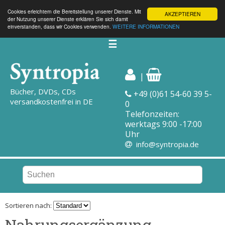
Cookies erleichtern die Bereitstellung unserer Dienste. Mit
AKZEPTIEREN
der Nutzung unserer Dienste erklären Sie sich damit
einverstanden, dass wir Cookies verwenden.
WEITERE INFORMATIONEN
☰
|
Bücher, DVDs, CDs
+49 (0)61 54-60 39 5-
versandkostenfrei in DE
0
Telefonzeiten:
werktags 9:00 -17:00
Uhr
info@syntropia.de
Sortieren nach:
Nahrungsergänzung