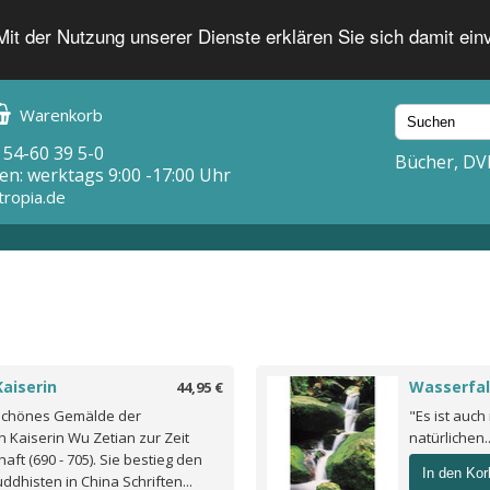
 Mit der Nutzung unserer Dienste erklären Sie sich damit ei
Warenkorb
 54-60 39 5-0
Bücher, DV
en: werktags 9:00 -17:00 Uhr
tropia.de
aiserin
Wasserfal
44,95 €
schönes Gemälde der
"Es ist auch
n Kaiserin Wu Zetian zur Zeit
natürlichen.
haft (690 - 705). Sie bestieg den
In den Kor
ddhisten in China Schriften...