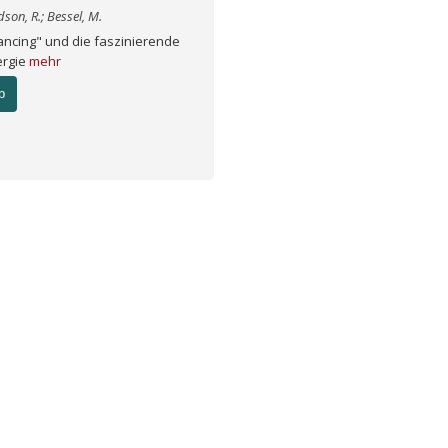
idson, R.; Bessel, M.
ancing" und die faszinierende
ergie
mehr
b