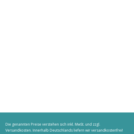
Die genannten Preise verstehen sich inkl. MwSt. und zzgl.
Versandkosten
. Innerhalb Deutschlands liefern wir versandkostenfrei!