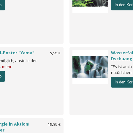
b
In den Kor
l-Poster "Yama"
Wasserfal
5,95 €
Dschuang
 möglich, anstelle der
..
mehr
"Es ist auch
natürlichen.
b
In den Kor
gie in Aktion!
19,95 €
er