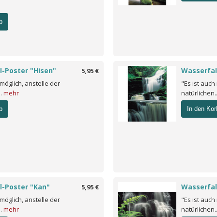
b
l-Poster "Hisen"
Wasserfal
5,95 €
 möglich, anstelle der
"Es ist auch
..
mehr
natürlichen.
b
In den Kor
l-Poster "Kan"
Wasserfal
5,95 €
 möglich, anstelle der
"Es ist auch
..
mehr
natürlichen.