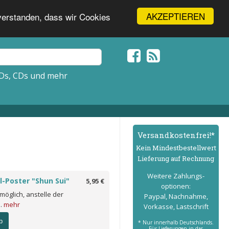
AKZEPTIEREN
nverstanden, dass wir Cookies
Ds, CDs und mehr
Versand­kostenfrei!*
Kein Mindest­bestell­wert
Lieferung auf Rechnung
Weitere Zahlungs­
l-Poster "Shun Sui"
5,95 €
optionen:
 möglich, anstelle der
Paypal, Nachnahme,
..
mehr
Vorkasse, Lastschrift
b
* Nur innerhalb Deutschlands.
Für Lieferungen in das