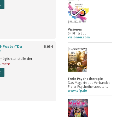
b
Visionen
SPIRIT & Soul
visionen.com
l-Poster"Da
5,95 €
"
 möglich, anstelle der
..
mehr
b
Freie Psychotherapie
Das Magazin des Verbandes
Freier Psychotherapeuten..
www.vfp.de