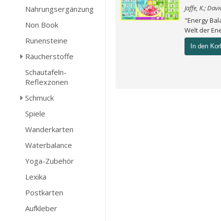
Jaffe, K.; Dav
Nahrungsergänzung
"Energy Bal
Non Book
Welt der En
Runensteine
In den Kor
Räucherstoffe
Schautafeln-
Reflexzonen
Schmuck
Spiele
Wanderkarten
Waterbalance
Yoga-Zubehör
Lexika
Postkarten
Aufkleber