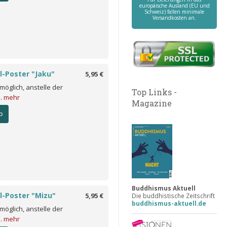
europäische Ausland (EU und
Schweiz) fallen minimale
Versandkosten an.
l-Poster "Jaku"
5,95 €
 möglich, anstelle der
Top Links -
..
mehr
Magazine
b
Buddhismus Aktuell
l-Poster "Mizu"
5,95 €
Die buddhistische Zeitschrift
buddhismus-aktuell.de
 möglich, anstelle der
..
mehr