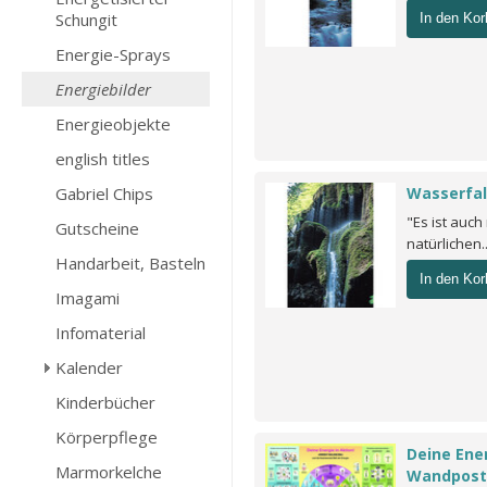
Schungit
In den Kor
Energie-Sprays
Energiebilder
Energieobjekte
english titles
Gabriel Chips
Wasserfal
"Es ist auch
Gutscheine
natürlichen.
Handarbeit, Basteln
In den Kor
Imagami
Infomaterial
Kalender
Kinderbücher
Körperpflege
Deine Ener
Marmorkelche
Wandpost