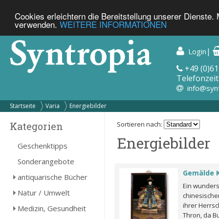
Cookies erleichtern die Bereitstellung unserer Dienste.
verwenden.
WEITERE INFORMATIONEN
|
Login
+49 (0)61
Telefonzeit
info@syn
Startseite
Varia
Energiebilder
Kategorien
Sortieren nach:
Energiebilder
Geschenktipps
Sonderangebote
Gemälde K
antiquarische Bücher
Ein wunder
Natur / Umwelt
chinesische
ihrer Herrsc
Medizin, Gesundheit
Thron, da Bu