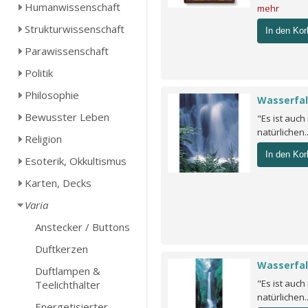
Humanwissenschaft
mehr
Strukturwissenschaft
In den Kor
Parawissenschaft
Politik
Philosophie
Wasserfal
Bewusster Leben
"Es ist auch
natürlichen.
Religion
In den Kor
Esoterik, Okkultismus
Karten, Decks
Varia
Anstecker / Buttons
Duftkerzen
Wasserfal
Duftlampen &
"Es ist auch
Teelichthalter
natürlichen.
Energetisierter