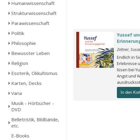
Humanwissenschaft
Strukturwissenschaft
Parawissenschaft
Politik
Yussef un
Erinnerun
Philosophie
Zeltner, Susa
Bewusster Leben
Endlich in S
Religion
Erlebnisse 
lösen bei Y
Esoterik, Okkultismus
Angst und W
ausdrucksst
Karten, Decks
Varia
In den Kor
Musik - Hörbücher -
DVD
Belletristik, Bildbände,
etc.
E-Books