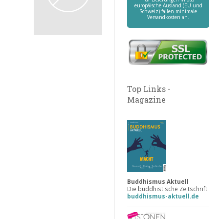
europäische Ausland (EU und
Schweiz) fallen minimale
Versandkosten an.
Top Links -
Magazine
Buddhismus Aktuell
Die buddhistische Zeitschrift
buddhismus-aktuell.de