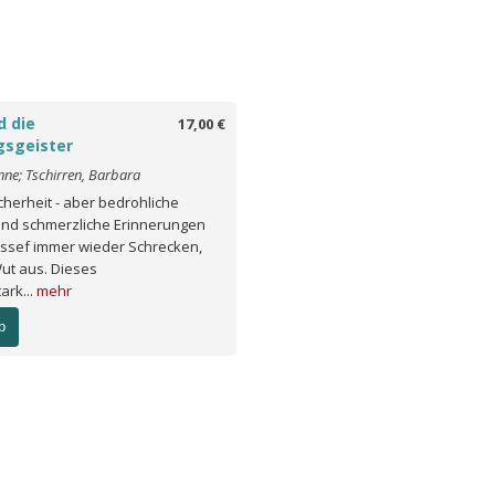
d die
17,00 €
gsgeister
nne; Tschirren, Barbara
icherheit - aber bedrohliche
und schmerzliche Erinnerungen
ussef immer wieder Schrecken,
ut aus. Dieses
ark...
mehr
b