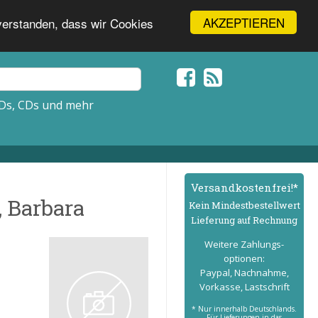
AKZEPTIEREN
nverstanden, dass wir Cookies
Ds, CDs und mehr
Versand­kostenfrei!*
, Barbara
Kein Mindest­bestell­wert
Lieferung auf Rechnung
Weitere Zahlungs­
optionen:
Paypal, Nachnahme,
Vorkasse, Lastschrift
* Nur innerhalb Deutschlands.
Für Lieferungen in das