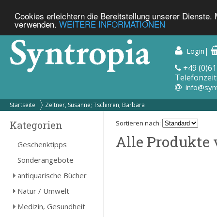
Cookies erleichtern die Bereitstellung unserer Dienste.
verwenden.
WEITERE INFORMATIONEN
|
Login
+49 (0)61
Telefonzeit
info@syn
Startseite
Zeltner, Susanne; Tschirren, Barbara
Kategorien
Sortieren nach:
Alle Produkte 
Geschenktipps
Sonderangebote
antiquarische Bücher
Natur / Umwelt
Medizin, Gesundheit