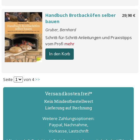
Handbuch Brotbacköfen selber
29,90 €
bauen
Gruber, Bernhard
Schritt-für-Schritt-Anleitungen und Praxistipps
vom Profi
mehr
In den Korb
Seite
von 4
>>
Versand­kostenfrei!*
Kein Mindest­bestell­wert
Lieferung auf Rechnung
Weitere Zahlungs­optionen:
Paypal, Nachnahme,
Vorkasse, Lastschrift