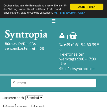
Cookies erleichtern die Bereitstellung unserer Dienste. Mit
AKZEPTIEREN
der Nutzung unserer Dienste erklären Sie sich damit
einverstanden, dass wir Cookies verwenden.
WEITERE INFORMATIONEN
☰
|
Bücher, DVDs, CDs
+49 (0)61 54-60 39 5-
versandkostenfrei in DE
0
Telefonzeiten:
werktags 9:00 -17:00
Uhr
info@syntropia.de
Sortieren nach:
Backen, Brot