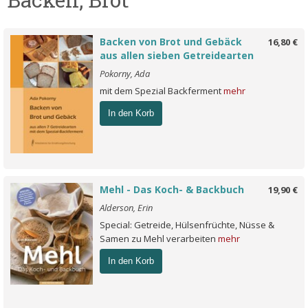
Backen von Brot und Gebäck
16,80 €
aus allen sieben Getreidearten
Pokorny, Ada
mit dem Spezial Backferment
mehr
In den Korb
Mehl - Das Koch- & Backbuch
19,90 €
Alderson, Erin
Special: Getreide, Hülsenfrüchte, Nüsse &
Samen zu Mehl verarbeiten
mehr
In den Korb