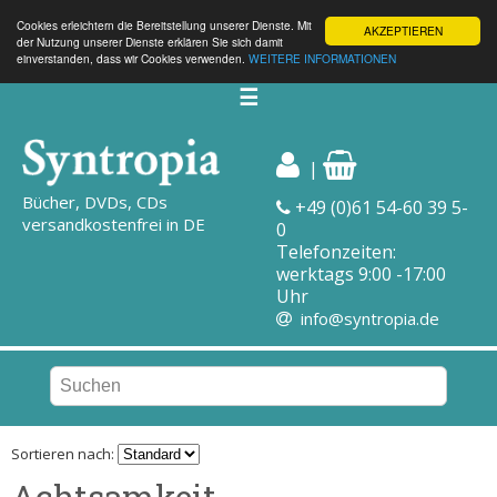
Cookies erleichtern die Bereitstellung unserer Dienste. Mit
AKZEPTIEREN
der Nutzung unserer Dienste erklären Sie sich damit
einverstanden, dass wir Cookies verwenden.
WEITERE INFORMATIONEN
☰
|
Bücher, DVDs, CDs
+49 (0)61 54-60 39 5-
versandkostenfrei in DE
0
Telefonzeiten:
werktags 9:00 -17:00
Uhr
info@syntropia.de
Sortieren nach:
Achtsamkeit