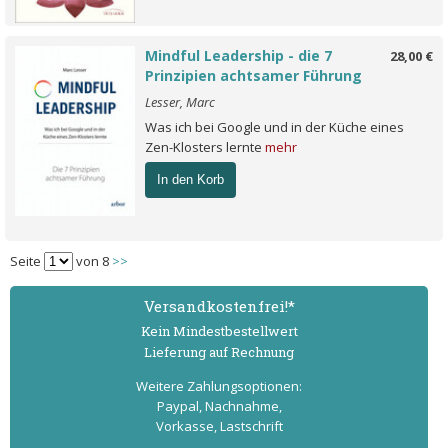
Mindful Leadership - die 7
28,00 €
Prinzipien achtsamer Führung
Lesser, Marc
Was ich bei Google und in der Küche eines
Zen-Klosters lernte
mehr
In den Korb
Seite
von 8
>>
Versand­kostenfrei!*
Kein Mindest­bestell­wert
Lieferung auf Rechnung
Weitere Zahlungs­optionen:
Paypal, Nachnahme,
Vorkasse, Lastschrift