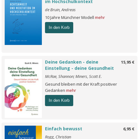
im Hochschulkontext
de Bruin, Andreas
10 Jahre Münchner Modell
mehr
In den Korb
Deine Gedanken - deine
15,95 €
Einstellung - deine Gesundheit
McRae, Shannon; Miners, Scott E.
Gesund bleiben mit der Kraft positiver
Gedanken
mehr
In den Korb
Einfach bewusst
6,95 €
Rogg, Christian