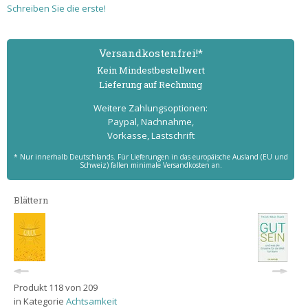
Schreiben Sie die erste!
Versand­kostenfrei!*
Kein Mindest­bestell­wert
Lieferung auf Rechnung
Weitere Zahlungs­optionen:
Paypal, Nachnahme,
Vorkasse, Lastschrift
* Nur innerhalb Deutschlands. Für Lieferungen in das europäische Ausland (EU und
Schweiz) fallen minimale Versandkosten an.
Blättern
Produkt 118 von 209
in Kategorie
Achtsamkeit