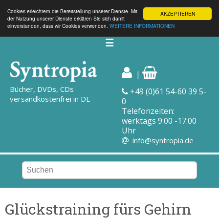
Cookies erleichtern die Bereitstellung unserer Dienste. Mit
AKZEPTIEREN
der Nutzung unserer Dienste erklären Sie sich damit
einverstanden, dass wir Cookies verwenden.
WEITERE INFORMATIONEN
☰
|
Bücher, DVDs, CDs
+49 (0)61 54-60 39 5-
versandkostenfrei in DE
0
Telefonzeiten:
werktags 9:00 -17:00
Uhr
info@syntropia.de
Glückstraining fürs Gehirn