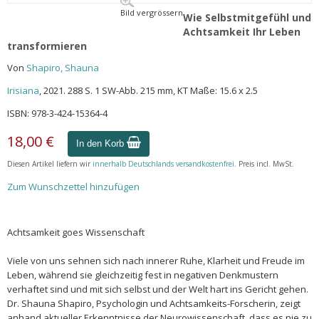
Bild vergrössern
Wie Selbstmitgefühl und
Achtsamkeit Ihr Leben
transformieren
Von
Shapiro, Shauna
Irisiana
, 2021. 288 S. 1 SW-Abb. 215 mm, KT Maße: 15.6 x 2.5
ISBN: 978-3-424-15364-4
18,00 €
In den Korb
Diesen Artikel liefern wir
innerhalb Deutschlands versandkostenfrei
. Preis incl. MwSt.
Zum Wunschzettel hinzufügen
Achtsamkeit goes Wissenschaft
Viele von uns sehnen sich nach innerer Ruhe, Klarheit und Freude im
Leben, während sie gleichzeitig fest in negativen Denkmustern
verhaftet sind und mit sich selbst und der Welt hart ins Gericht gehen.
Dr. Shauna Shapiro, Psychologin und Achtsamkeits-Forscherin, zeigt
anhand aktueller Erkenntnisse der Neurowissenschaft, dass es nie zu