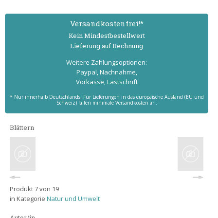
Versand­kostenfrei!*
Kein Mindest­bestell­wert
Lieferung auf Rechnung
Weitere Zahlungs­optionen:
Paypal, Nachnahme,
Vorkasse, Lastschrift
* Nur innerhalb Deutschlands. Für Lieferungen in das europäische Ausland (EU und
Schweiz) fallen minimale Versandkosten an.
Blättern
Produkt 7 von 19
in Kategorie
Natur und Umwelt
Autor/in