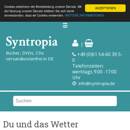
Cookies erleichtern die Bereitstellung unserer Dienste. Mit
AKZEPTIEREN
der Nutzung unserer Dienste erklären Sie sich damit
einverstanden, dass wir Cookies verwenden.
WEITERE INFORMATIONEN
☰
|
Bücher, DVDs, CDs
+49 (0)61 54-60 39 5-
versandkostenfrei in DE
0
Telefonzeiten:
werktags 9:00 -17:00
Uhr
info@syntropia.de
Du und das Wetter