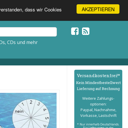
AKZEPTIEREN
nverstanden, dass wir Cookies
Ds, CDs und mehr
Versand­kostenfrei!*
Kein Mindest­bestell­wert
Lieferung auf Rechnung
Weitere Zahlungs­
optionen:
Paypal, Nachnahme,
Vorkasse, Lastschrift
* Nur innerhalb Deutschlands.
Für Lieferungen in das