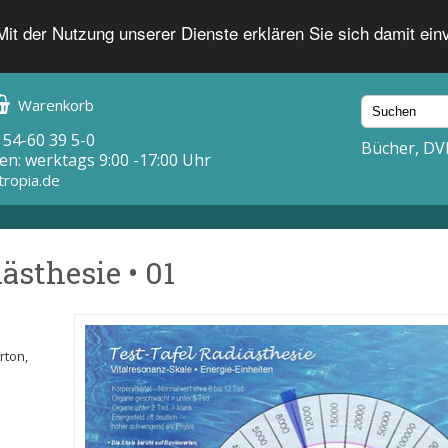
 Mit der Nutzung unserer Dienste erklären Sie sich damit ei
Warenkorb
 54-60 39 5-0
Bücher, DV
en: werktags 9:00 -17:00 Uhr
tropia.de
ästhesie • 01
arton,