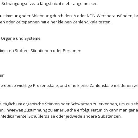
n Schwingungsniveau längst nicht mehr angemessen!
ustimmung oder Ablehnung durch den JA oder NEIN-Wert herausfinden, b
en oder Zeitspannen mit einer kleinen Zahlen-Skala testen.
 Organe und Systeme
immten Stoffen, Situationen oder Personen
ein
ine ebeso wichtige Prozentskale, und eine kleine Zahlenskale mit denen wi
el täglich um organische Stärken oder Schwächen zu erkennen, um zu seh
sten, inwieweit Zustimmung zu einer Sache erfolgt. Natürlich kann man ge
uf Medikamente, Schüßlersalze oder jedwede andere Substanzen.