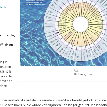
lands
trumente,
flich zu
ung in
ettet in
ät hüllt
Bild vergrössern
rahls der
 mit den
lbst)
 Energieskale, die auf der bekannten Bovis-Skale beruht, jedoch um viele 
. Die alte Bovis-Skale wurde vor 20 Jahren und länger genutzt und ist daher