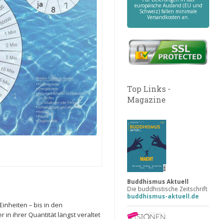
europäische Ausland (EU und
Schweiz) fallen minimale
Versandkosten an.
Top Links -
Magazine
Buddhismus Aktuell
Die buddhistische Zeitschrift
buddhismus-aktuell.de
Einheiten – bis in den
 in ihrer Quantität längst veraltet