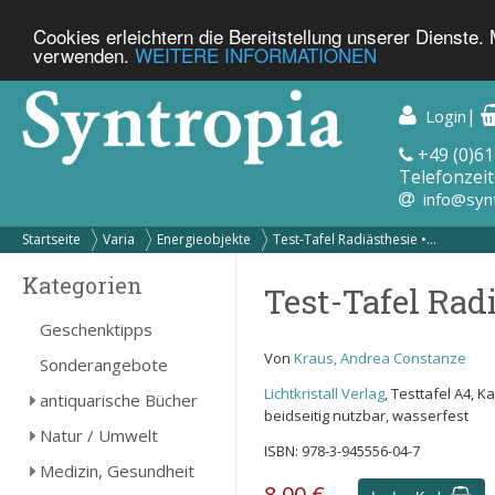
Cookies erleichtern die Bereitstellung unserer Dienste.
verwenden.
WEITERE INFORMATIONEN
|
Login
+49 (0)61
Telefonzeit
info@syn
Startseite
Varia
Energieobjekte
Test-Tafel Radiästhesie •...
Kategorien
Test-Tafel Radi
Geschenktipps
Von
Kraus, Andrea Constanze
Sonderangebote
Lichtkristall Verlag
, Testtafel A4, K
antiquarische Bücher
beidseitig nutzbar, wasserfest
Natur / Umwelt
ISBN: 978-3-945556-04-7
Medizin, Gesundheit
8,00 €