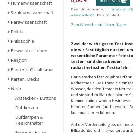
In den Korb
Humanwissenschaft
Diesen Artikel liefern wir
innerhalb Deutsch
Strukturwissenschaft
versandkostenfrei
. Preis incl. MwSt.
Parawissenschaft
Zum Wunschzettel hinzufügen
Politik
Philosophie
Zwei der wichtigsten Test-Ins
die wir fast täglich nutzen, um
Bewusster Leben
wesentliche Parameter feinstof
Religion
testen, sind diese beiden
radiästhetischen Testtafeln.
Esoterik, Okkultismus
Darin stecken fast 20 Jahre Erfahr
Karten, Decks
Radiästhesie! Dazu sind sie eingeb
Varia
Wasser, das den Tester in Neutralit
und sie sind im Blau des blauen St
Anstecker / Buttons
Kommuikation, wodurch wir besser
höheren Ebenen (auch unseres Se
Duftkerzen
kommunizieren können.
Duftlampen &
Teelichthalter
Auf der Vorderseite gibts die neue
Billiardenbereich – erweitert wurde
Energetisierter