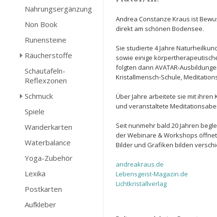
Nahrungsergänzung
Andrea Constanze Kraus ist Bewuss
Non Book
direkt am schönen Bodensee.
Runensteine
Sie studierte 4 Jahre Naturheilku
Räucherstoffe
sowie einige körpertherapeutische
folgten dann AVATAR-Ausbildungen 
Schautafeln-
Kristallmensch-Schule, Meditations
Reflexzonen
Schmuck
Über Jahre arbeitete sie mit ihren
und veranstaltete Meditationsabe
Spiele
Seit nunmehr bald 20 Jahren begle
Wanderkarten
der Webinare & Workshops öffnet 
Waterbalance
Bilder und Grafiken bilden versc
Yoga-Zubehör
andreakraus.de
Lexika
Lebensgeist-Magazin.de
Lichtkristallverlag
Postkarten
Aufkleber