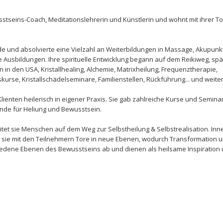
tseins-Coach, Meditationslehrerin und Künstlerin und wohnt mit ihrer To
nde und absolvierte eine Vielzahl an Weiterbildungen in Massage, Akupunk
 Ausbildungen. Ihre spirituelle Entwicklung begann auf dem Reikiweg, spä
in den USA, Kristallhealing, Alchemie, Matrixheilung, Frequenztherapie,
kurse, Kristallschädelseminare, Familienstellen, Rückführung... und weite
 Klienten heilerisch in eigener Praxis. Sie gab zahlreiche Kurse und Semina
nde für Heliung und Bewusstsein.
itet sie Menschen auf dem Weg zur Selbstheilung & Selbstrealisation. Inn
sie mit den Teilnehmern Tore in neue Ebenen, wodurch Transformation 
hiedene Ebenen des Bewusstseins ab und dienen als heilsame Inspiration 