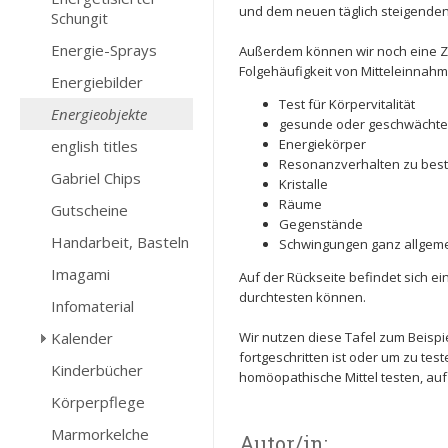
und dem neuen täglich steigende
Schungit
Energie-Sprays
Außerdem können wir noch eine Z
Folgehäufigkeit von Mitteleinnahm
Energiebilder
Test für Körpervitalität
Energieobjekte
gesunde oder geschwächte
Energiekörper
english titles
Resonanzverhalten zu best
Gabriel Chips
Kristalle
Räume
Gutscheine
Gegenstände
Handarbeit, Basteln
Schwingungen ganz allgem
Imagami
Auf der Rückseite befindet sich e
durchtesten können.
Infomaterial
Kalender
Wir nutzen diese Tafel zum Beispi
fortgeschritten ist oder um zu te
Kinderbücher
homöopathische Mittel testen, a
Körperpflege
Marmorkelche
Autor/in: