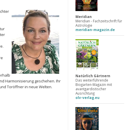
chter
Meridian
Meridian - Fachzeitschrift für
Astrologie
tur
meridian-magazin.de
ter
re.
re
erhalb
Natürlich Gärtnern
Das weiterführende
und Harmonisierung geschehen. Ihr
Biogarten-Magazin mit
und Toröffner in neue Welten.
avantgardistischer
Ausrichtung
olv-verlag.eu