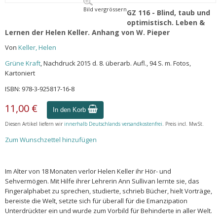
Bild vergrössern
GZ 116 - Blind, taub und
optimistisch. Leben &
Lernen der Helen Keller. Anhang von W. Pieper
Von
Keller, Helen
Grüne Kraft
, Nachdruck 2015 d. 8. überarb. Aufl., 94 S. m. Fotos,
Kartoniert
ISBN: 978-3-925817-16-8
11,00 €
In den Korb
Diesen Artikel liefern wir
innerhalb Deutschlands versandkostenfrei
. Preis incl. MwSt.
Zum Wunschzettel hinzufügen
Im Alter von 18 Monaten verlor Helen Keller ihr Hör- und
Sehvermögen. Mit Hilfe ihrer Lehrerin Ann Sullivan lernte sie, das
Fingeralphabet zu sprechen, studierte, schrieb Bücher, hielt Vorträge,
bereiste die Welt, setzte sich für überall für die Emanzipation
Unterdrückter ein und wurde zum Vorbild für Behinderte in aller Welt.