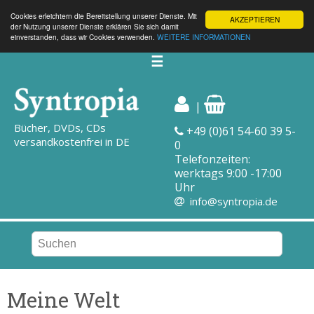
Cookies erleichtern die Bereitstellung unserer Dienste. Mit
AKZEPTIEREN
der Nutzung unserer Dienste erklären Sie sich damit
einverstanden, dass wir Cookies verwenden.
WEITERE INFORMATIONEN
☰
|
Bücher, DVDs, CDs
+49 (0)61 54-60 39 5-
versandkostenfrei in DE
0
Telefonzeiten:
werktags 9:00 -17:00
Uhr
info@syntropia.de
Meine Welt