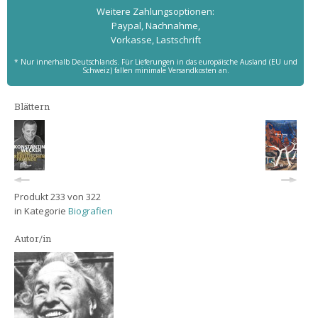
Weitere Zahlungs­optionen:
Paypal, Nachnahme,
Vorkasse, Lastschrift
* Nur innerhalb Deutschlands. Für Lieferungen in das europäische Ausland (EU und
Schweiz) fallen minimale Versandkosten an.
Blättern
Produkt 233 von 322
in Kategorie
Biografien
Autor/in