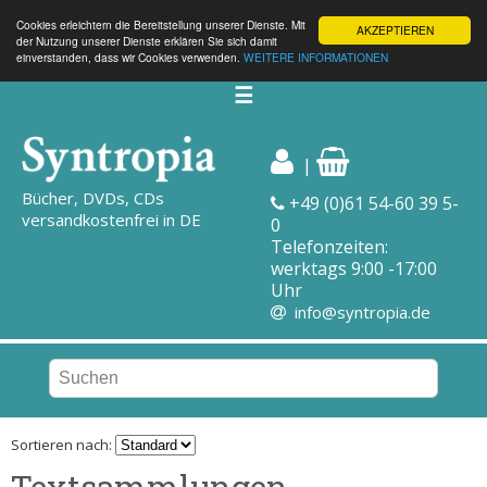
Cookies erleichtern die Bereitstellung unserer Dienste. Mit
AKZEPTIEREN
der Nutzung unserer Dienste erklären Sie sich damit
einverstanden, dass wir Cookies verwenden.
WEITERE INFORMATIONEN
☰
|
Bücher, DVDs, CDs
+49 (0)61 54-60 39 5-
versandkostenfrei in DE
0
Telefonzeiten:
werktags 9:00 -17:00
Uhr
info@syntropia.de
Sortieren nach:
Textsammlungen