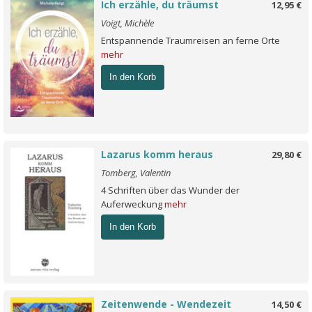
Ich erzähle, du träumst
12,95 €
Voigt, Michèle
Entspannende Traumreisen an ferne Orte
mehr
In den Korb
Lazarus komm heraus
29,80 €
Tomberg, Valentin
4 Schriften über das Wunder der
Auferweckung
mehr
In den Korb
Zeitenwende - Wendezeit
14,50 €