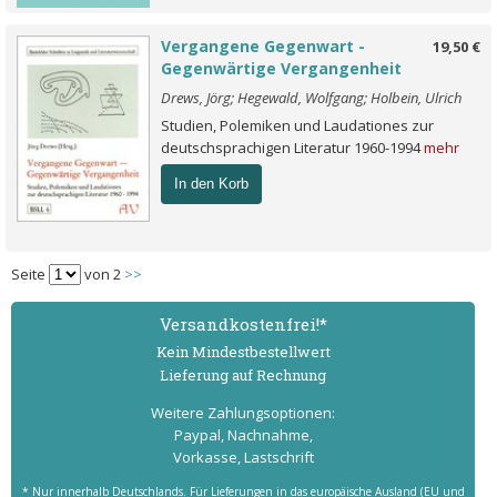
Vergangene Gegenwart -
19,50 €
Gegenwärtige Vergangenheit
Drews, Jörg; Hegewald, Wolfgang; Holbein, Ulrich
Studien, Polemiken und Laudationes zur
deutschsprachigen Literatur 1960-1994
mehr
In den Korb
Seite
von 2
>>
Versand­kostenfrei!*
Kein Mindest­bestell­wert
Lieferung auf Rechnung
Weitere Zahlungs­optionen:
Paypal, Nachnahme,
Vorkasse, Lastschrift
* Nur innerhalb Deutschlands. Für Lieferungen in das europäische Ausland (EU und