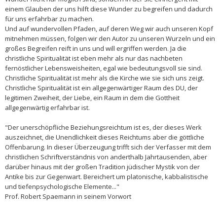
einem Glauben der uns hilft diese Wunder zu begreifen und dadurch
für uns erfahrbar zu machen.
Und auf wundervollen Pfaden, auf deren Weg wir auch unseren Kopf
mitnehmen müssen, folgen wir den Autor zu unseren Wurzeln und ein
großes Begreifen reift in uns und will ergriffen werden. Ja die
christliche Spiritualität ist eben mehr als nur das nachbeten
fernöstlicher Lebensweisheiten, egal wie bedeutungsvoll sie sind.
Christliche Spiritualität ist mehr als die Kirche wie sie sich uns zeigt.
Christliche Spiritualität ist ein allgegenwärtiger Raum des DU, der
legitimen Zweiheit, der Liebe, ein Raum in dem die Gottheit
allgegenwärtig erfahrbar ist.
"Der unerschöpfliche Beziehungsreichtum ist es, der dieses Werk
auszeichnet, die Unendlichkeit dieses Reichtums aber die göttliche
Offenbarung. In dieser Überzeugung trifft sich der Verfasser mit dem
christlichen Schriftverständnis von anderthalb Jahrtausenden, aber
darüber hinaus mit der großen Tradition jüdischer Mystik von der
Antike bis zur Gegenwart. Bereichert um platonische, kabbalistische
und tiefenpsychologische Elemente..."
Prof. Robert Spaemann in seinem Vorwort