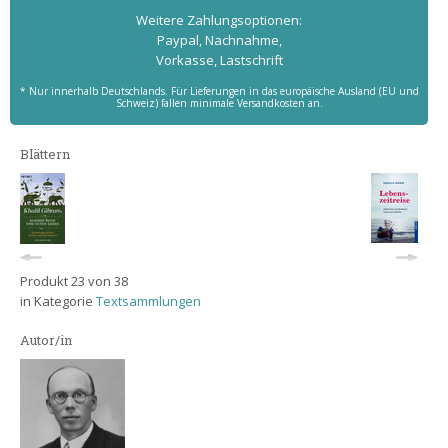
Weitere Zahlungs­optionen:
Paypal, Nachnahme,
Vorkasse, Lastschrift
* Nur innerhalb Deutschlands. Für Lieferungen in das europäische Ausland (EU und
Schweiz) fallen minimale Versandkosten an.
Blättern
Produkt 23 von 38
in Kategorie
Textsammlungen
Autor/in