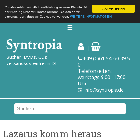
Cookies erleichtern die Bereitstellung unserer Dienste. Mit
AKZEPTIEREN
der Nutzung unserer Dienste erklären Sie sich damit
einverstanden, dass wir Cookies verwenden.
WEITERE INFORMATIONEN
☰
|
Bücher, DVDs, CDs
+49 (0)61 54-60 39 5-
versandkostenfrei in DE
0
Telefonzeiten:
werktags 9:00 -17:00
Uhr
info@syntropia.de
Lazarus komm heraus