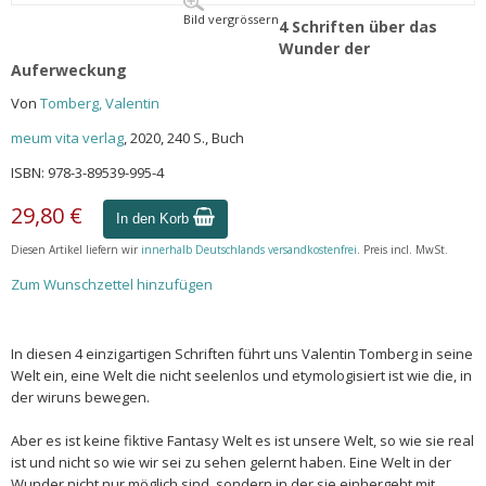
Bild vergrössern
4 Schriften über das
Wunder der
Auferweckung
Von
Tomberg, Valentin
meum vita verlag
, 2020, 240 S., Buch
ISBN: 978-3-89539-995-4
29,80 €
In den Korb
Diesen Artikel liefern wir
innerhalb Deutschlands versandkostenfrei
. Preis incl. MwSt.
Zum Wunschzettel hinzufügen
In diesen 4 einzigartigen Schriften führt uns Valentin Tomberg in seine
Welt ein, eine Welt die nicht seelenlos und etymologisiert ist wie die, in
der wiruns bewegen.
Aber es ist keine fiktive Fantasy Welt es ist unsere Welt, so wie sie real
ist und nicht so wie wir sei zu sehen gelernt haben. Eine Welt in der
Wunder nicht nur möglich sind, sondern in der sie einhergeht mit