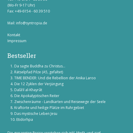
(Mo-Fr 9-17 Uhr)
Fax: +49-6154 - 60 39 510
Mail:
info@syntropia.de
Kontakt
Impressum
Bestseller
Da sagte Buddha zu Christus...
Rätselpfad Pilze (A5, gefaltet)
TIME BENDER: Und die Rebellion der Anika Laroo
Die 12 Zyklen der Verjüngung
Dalâ’il al-Khayrât
Die Apokalyptischen Reiter
Zwischenräume - Landkarten und Reisewege der Seele
Kraftorte und heilige Plätze im Ruhrgebiet
Das mystische Leben Jesu
Etidorhpa
Die genannten Preise verstehen sich inkl. MwSt. und zzgl.