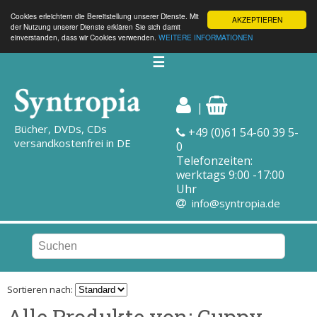
Cookies erleichtern die Bereitstellung unserer Dienste. Mit
AKZEPTIEREN
der Nutzung unserer Dienste erklären Sie sich damit
einverstanden, dass wir Cookies verwenden.
WEITERE INFORMATIONEN
☰
|
Bücher, DVDs, CDs
+49 (0)61 54-60 39 5-
versandkostenfrei in DE
0
Telefonzeiten:
werktags 9:00 -17:00
Uhr
info@syntropia.de
Sortieren nach:
Alle Produkte von: Cuppy,