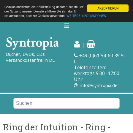
Cookies erleichtern die Bereitstellung unserer Dienste. Mit
AKZEPTIEREN
der Nutzung unserer Dienste erklären Sie sich damit
einverstanden, dass wir Cookies verwenden.
WEITERE INFORMATIONEN
☰
|
Bücher, DVDs, CDs
+49 (0)61 54-60 39 5-
versandkostenfrei in DE
0
Telefonzeiten:
werktags 9:00 -17:00
Uhr
info@syntropia.de
Ring der Intuition - Ring -