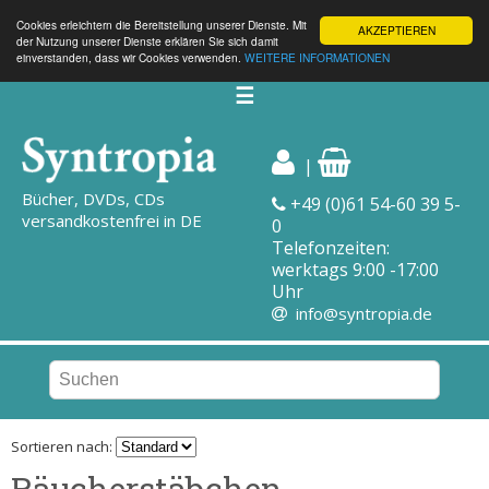
Cookies erleichtern die Bereitstellung unserer Dienste. Mit
AKZEPTIEREN
der Nutzung unserer Dienste erklären Sie sich damit
einverstanden, dass wir Cookies verwenden.
WEITERE INFORMATIONEN
☰
|
Bücher, DVDs, CDs
+49 (0)61 54-60 39 5-
versandkostenfrei in DE
0
Telefonzeiten:
werktags 9:00 -17:00
Uhr
info@syntropia.de
Sortieren nach:
Räucherstäbchen