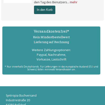
den Tag des Benutzers...
mehr
In den Korb
Versand­kostenfrei!*
Kein Mindest­bestell­wert
Lieferung auf Rechnung
Weitere Zahlungs­optionen:
Paypal, Nachnahme,
Vorkasse, Lastschrift
* Nur innerhalb Deutschlands. Für Lieferungen in das europäische Ausland (EU und
Schweiz) fallen minimale Versandkosten an.
Syntropia Buchversand
Industriestraße 20
64380 Roßdorf