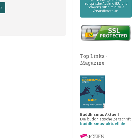
europäische Ausland (EU und
Schweiz) fallen minimale
b
Versandkosten an.
Top Links -
Magazine
Buddhismus Aktuell
Die buddhistische Zeitschrift
buddhismus-aktuell.de