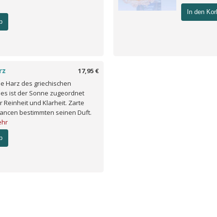
In den Kor
b
rz
17,95 €
le Harz des griechischen
s ist der Sonne zugeordnet
r Reinheit und Klarheit. Zarte
uancen bestimmten seinen Duft.
hr
b