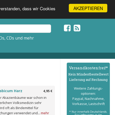
AKZEPTIEREN
nverstanden, dass wir Cookies
Ds, CDs und mehr
Versand­kostenfrei!*
Kein Mindest­bestell­wert
Lieferung auf Rechnung
Weitere Zahlungs­
abicum Harz
4,95 €
optionen:
r Akazienbäume war schon in
Paypal, Nachnahme,
terlichen Volksmedizin sehr
Vorkasse, Lastschrift
ird oft als Bindemittel für
* Nur innerhalb Deutschlands.
chungen verwendet und...
mehr
Für Lieferungen in das