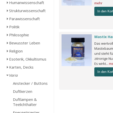
Humanwissenschaft
mehr
Strukturwissenschaft
In den Kor
Parawissenschaft
Politik
Philosophie
Mastix Ha
Bewusster Leben
Das wertvol
Mastixbaume
Religion
und steht fü
zitronige N
Esoterik, Okkultismus
Es wirkt...
me
Karten, Decks
In den Kor
Varia
Anstecker / Buttons
Duftkerzen
Duftlampen &
Teelichthalter
Energetisierter