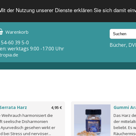
 Mit der Nutzung unserer Dienste erklären Sie sich damit ei
Warenkorb
 54-60 39 5-0
Bücher, DV
en: werktags 9:00 -17:00 Uhr
tropia.de
 Serrata Harz
Gummi Ar
4,95 €
e Weihrauch harmonisiert die
Das Harz de
lft seelische Disharmonien
der mittelal
 Ayurvedisch gesehen wirkt er
beliebt. Es w
 bei Stress und nervöser...
Räuchermis