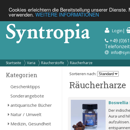
Cookies erleichtern die Bereitstellung unserer Dienste.
verwenden.
WEITERE INFORMATIONEN
|
Login
+49 (0)61
Telefonzeit
info@syn
Startseite
Varia
Räucherstoffe
Räucherharze
Kategorien
Sortieren nach:
Räucherharze
Geschenktipps
Sonderangebote
Boswellia
antiquarische Bücher
Der indisch
Natur / Umwelt
Aura und hi
aufzulösen.
Medizin, Gesundheit
entspannend