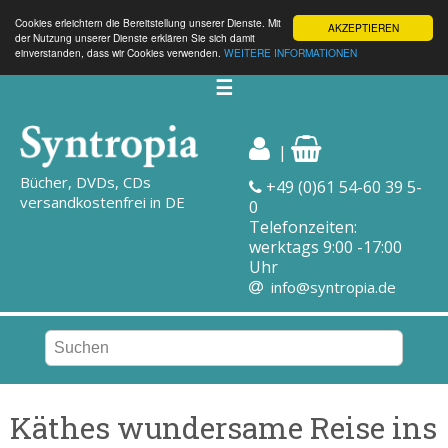
Cookies erleichtern die Bereitstellung unserer Dienste. Mit
AKZEPTIEREN
der Nutzung unserer Dienste erklären Sie sich damit
einverstanden, dass wir Cookies verwenden.
WEITERE INFORMATIONEN
☰
|
Bücher, DVDs, CDs
+49 (0)61 54-60 39 5-
versandkostenfrei in DE
0
Telefonzeiten:
werktags 9:00 -17:00
Uhr
info@syntropia.de
Käthes wundersame Reise ins