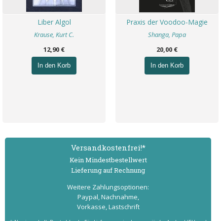
Liber Algol
Praxis der Voodoo-Magie
Krause, Kurt C.
Shanga, Papa
12,90 €
20,00 €
In den Korb
In den Korb
Versand­kostenfrei!*
Kein Mindest­bestell­wert
Lieferung auf Rechnung
Weitere Zahlungs­optionen:
Paypal, Nachnahme,
Vorkasse, Lastschrift