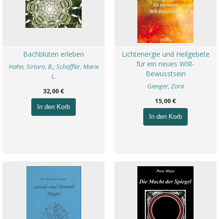
Bachblüten erleben
Lichtenergie und Heilgebete
für ein neues WIR-
Hahn, Sirtaro, B.; Schäffler, Marie
Bewusstsein
L.
Gienger, Zora
32,00 €
15,00 €
In den Korb
In den Korb