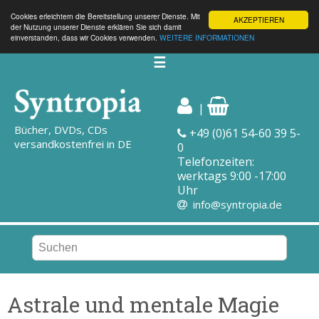
Cookies erleichtern die Bereitstellung unserer Dienste. Mit
AKZEPTIEREN
der Nutzung unserer Dienste erklären Sie sich damit
einverstanden, dass wir Cookies verwenden.
WEITERE INFORMATIONEN
☰
|
Bücher, DVDs, CDs
+49 (0)61 54-60 39 5-
versandkostenfrei in DE
0
Telefonzeiten:
werktags 9:00 -17:00
Uhr
info@syntropia.de
Astrale und mentale Magie