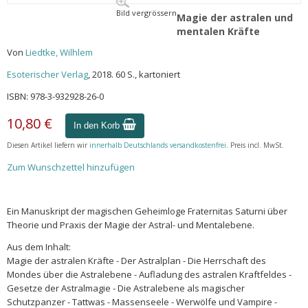
Bild vergrössern
Magie der astralen und
mentalen Kräfte
Von
Liedtke, Wilhlem
Esoterischer Verlag
, 2018. 60 S., kartoniert
ISBN: 978-3-932928-26-0
10,80 €
In den Korb
Diesen Artikel liefern wir
innerhalb Deutschlands versandkostenfrei
. Preis incl. MwSt.
Zum Wunschzettel hinzufügen
Ein Manuskript der magischen Geheimloge Fraternitas Saturni über
Theorie und Praxis der Magie der Astral- und Mentalebene.
Aus dem Inhalt:
Magie der astralen Kräfte - Der Astralplan - Die Herrschaft des
Mondes über die Astralebene - Aufladung des astralen Kraftfeldes -
Gesetze der Astralmagie - Die Astralebene als magischer
Schutzpanzer - Tattwas - Massenseele - Werwölfe und Vampire -