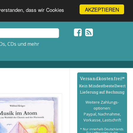
AKZEPTIEREN
nverstanden, dass wir Cookies
Ds, CDs und mehr
Versand­kostenfrei!*
Kein Mindest­bestell­wert
Lieferung auf Rechnung
Weitere Zahlungs­
optionen:
Paypal, Nachnahme,
Vorkasse, Lastschrift
* Nur innerhalb Deutschlands.
Für Lieferungen in das