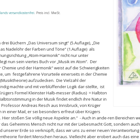
lands versandkostenfrei
. Preis incl. MwSt.
n drei Büchern „Das Universum singt“ (5.Auflage), „Die
as Nadelöhr der Farben und Töne“ (1.Auflage) als
hungsrichtung „Atom-Harmonik“ nicht nur unter
egt nun sein viertes Buch vor „Musik im Atom“. Der
er Chemie und der Harmonik“ weist auf die Schwierigkeiten
te, um festgefahrene Vorurteile einerseits in der Chemie
(Musiktheorie) aufzudecken. Die Vielzahl der
ig machte und mit verblüffender Logik dar-stellte, ist
Krügers Formel Kleinster Halb-messer (Radius) = Halbton
albtonstimmung in der Musik findet endlich ihre Natur in
. Professor Andreas Resch aus Innsbruck, von Krüger
hm in einer Mail, er sei besonders erfreut über Krügers
Hier stoßen Sie völlig neue Aspekte an.“ - Auch in ande-ren Bereichen
r das Geheimnis Mensch nicht nur mit der Liebesmacht Gott, sondern auch
 unserer Erde so verknüpft, dass wir uns zu einer neuen Verantwortung 
ntheorie fordert Menschen heraus. Vielleicht aber erobert auch das eine