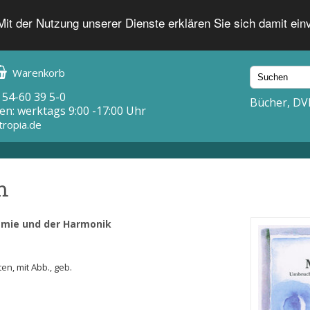
 Mit der Nutzung unserer Dienste erklären Sie sich damit ei
Warenkorb
 54-60 39 5-0
Bücher, DV
en: werktags 9:00 -17:00 Uhr
tropia.de
m
emie und der Harmonik
ten, mit Abb., geb.