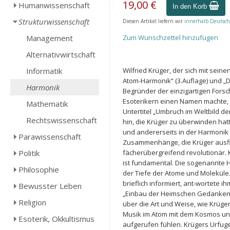
19,00 €
Humanwissenschaft
In den Korb
Strukturwissenschaft
Diesen Artikel liefern wir
innerhalb Deutsch
Management
Zum Wunschzettel hinzufügen
Alternativwirtschaft
Informatik
Wilfried Krüger, der sich mit seine
Atom-Harmonik“ (3.Auflage) und „D
Harmonik
Begründer der einzigartigen Forsc
Esoterikern einen Namen machte, l
Mathematik
Untertitel „Umbruch im Weltbild d
Rechtswissenschaft
hin, die Krüger zu überwinden hat
und andererseits in der Harmonik 
Parawissenschaft
Zusammenhänge, die Krüger ausfind
Politik
fächerübergreifend revolutionär. 
ist fundamental. Die sogenannte H
Philosophie
der Tiefe der Atome und Moleküle
brieflich informiert, ant-wortete i
Bewusster Leben
„Einbau der Heimschen Gedanken. 
Religion
über die Art und Weise, wie Krüge
Musik im Atom mit dem Kosmos und
Esoterik, Okkultismus
aufgerufen fühlen. Krügers Urfuge