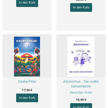
In den Korb
In den Korb
ZauberPilze
Adonismus - Die uralte
Geheimlehre
17,50 €
Devachan, Frater
In den Korb
10,00 €
In den Korb