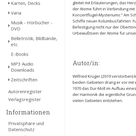
Karten, Decks
gleitet mit Erläuterungen, das Her
der Atome führt in Verbindung mi
Varia
Konzertflügel-Mysteriums.“ Am Schl
Schiffe neuer Kolumbusfahrten ha
Musik - Hörbücher -
Befestigung nicht nur der Obertö
DVD
Urbewußtsein der Atome für unser
Belletristik, Bildbände,
etc.
E-Books
Autor/in:
MP3 Audio
Downloads
Wilfried Krüger (2019 verstorben
Zeitschriften
beiden Gebieten drang er vor mit 
1970 das Dur-Moll im Aufbau eine
Autorenregister
der Harmonik die eigentliche Gru
Verlagsregister
vielen Gebieten entstehen.
Informationen
Privatsphäre und
Datenschutz