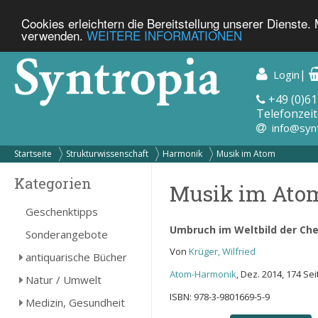
Cookies erleichtern die Bereitstellung unserer Dienste.
verwenden.
WEITERE INFORMATIONEN
|
Login
+49 (0)61
Telefonzeit
info@syn
Startseite
Strukturwissenschaft
Harmonik
Musik im Atom
Kategorien
Musik im Ato
Geschenktipps
Umbruch im Weltbild der Ch
Sonderangebote
Von
Krüger, Wilfried
antiquarische Bücher
Atom-Harmonik
, Dez. 2014, 174 Sei
Natur / Umwelt
ISBN: 978-3-9801669-5-9
Medizin, Gesundheit