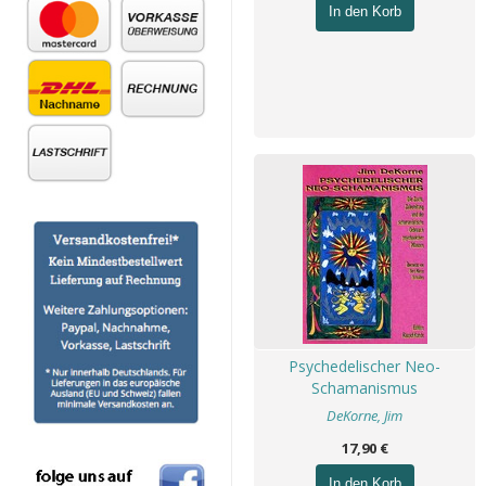
In den Korb
Psychedelischer Neo-
Schamanismus
DeKorne, Jim
17,90 €
In den Korb