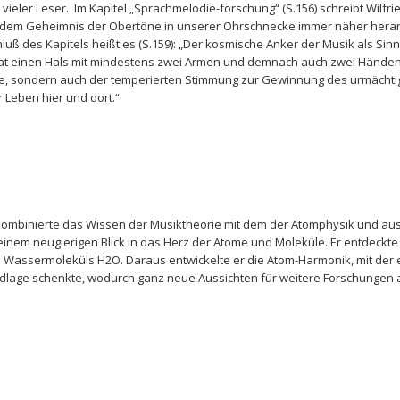
z vieler Leser. Im Kapitel „Sprachmelodie-forschung“ (S.156) schreibt Wilf
t dem Geheimnis der Obertöne in unserer Ohrschnecke immer näher heran
uß des Kapitels heißt es (S.159): „Der kosmische Anker der Musik als Sin
t einen Hals mit mindestens zwei Armen und demnach auch zwei Händen, 
ne, sondern auch der temperierten Stimmung zur Gewinnung des urmächti
 Leben hier und dort.“
) kombinierte das Wissen der Musiktheorie mit dem der Atomphysik und au
einem neugierigen Blick in das Herz der Atome und Moleküle. Er entdeckte
s Wassermoleküls H2O. Daraus entwickelte er die Atom-Harmonik, mit der 
ndlage schenkte, wodurch ganz neue Aussichten für weitere Forschungen 