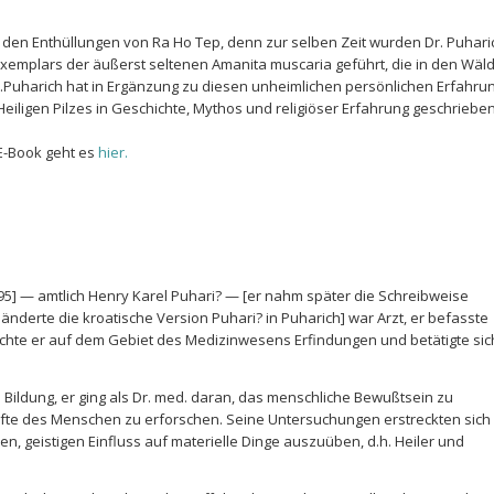
t den Enthüllungen von Ra Ho Tep, denn zur selben Zeit wurden Dr. Puhari
Exemplars der äußerst seltenen Amanita muscaria geführt, die in den Wäl
r..Puharich hat in Ergänzung zu diesen unheimlichen persönlichen Erfahrun
ligen Pilzes in Geschichte, Mythos und religiöser Erfahrung geschrieben
 E-Book geht es
hier.
1995] — amtlich Henry Karel Puhari? — [er nahm später die Schreibweise
änderte die kroatische Version Puhari? in Puharich] war Arzt, er befasste
achte er auf dem Gebiet des Medizinwesens Erfindungen und betätigte sic
Bildung, er ging als Dr. med. daran, das menschliche Bewußtsein zu
äfte des Menschen zu erforschen. Seine Untersuchungen erstreckten sich
n, geistigen Einfluss auf materielle Dinge auszuüben, d.h. Heiler und