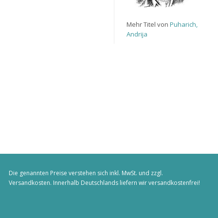
Mehr Titel von
Puharich,
Andrija
Die genannten Preise verstehen sich inkl. MwSt. und zzgl.
Versandkosten
. Innerhalb Deutschlands liefern wir versandkostenfrei!