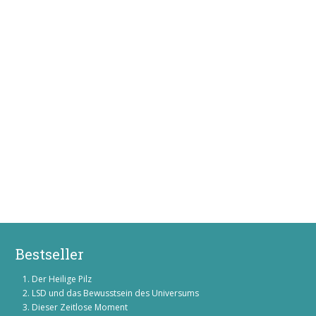
Bestseller
Der Heilige Pilz
LSD und das Bewusstsein des Universums
Dieser Zeitlose Moment