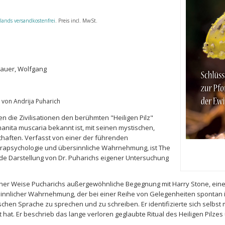
lands versandkostenfrei
. Preis incl. MwSt.
Bauer, Wolfgang
von Andrija Puharich
n die Zivilisationen den berühmten "Heiligen Pilz"
manita muscaria bekannt ist, mit seinen mystischen,
haften. Verfasst von einer der führenden
arapsychologie und übersinnliche Wahrnehmung, ist The
e Darstellung von Dr. Puharichs eigener Untersuchung
cher Weise Pucharichs außergewöhnliche Begegnung mit Harry Stone, ein
nnlicher Wahrnehmung, der bei einer Reihe von Gelegenheiten spontan in
chen Sprache zu sprechen und zu schreiben. Er identifizierte sich selbst 
t hat. Er beschrieb das lange verloren geglaubte Ritual des Heiligen Pilz
.