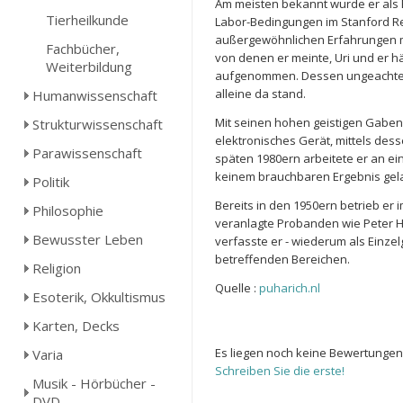
Am meisten bekannt wurde er als E
Tierheilkunde
Labor-Bedingungen im Stanford Res
außergewöhnlichen Erfahrungen mit
Fachbücher,
von denen er meinte, Uri und er h
Weiterbildung
aufgenommen. Dessen ungeachtet s
alleine da stand.
Humanwissenschaft
Mit seinen hohen geistigen Gaben 
Strukturwissenschaft
elektronisches Gerät, mittels de
Parawissenschaft
späten 1980ern arbeitete er an ei
keinem brauchbaren Ergebnis gelang
Politik
Bereits in den 1950ern betrieb er 
Philosophie
veranlagte Probanden wie Peter 
Bewusster Leben
verfasste er - wiederum als Einze
betreffenden Bereichen.
Religion
Quelle :
puharich.nl
Esoterik, Okkultismus
Karten, Decks
Es liegen noch keine Bewertungen
Varia
Schreiben Sie die erste!
Musik - Hörbücher -
DVD