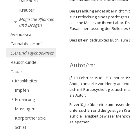
Räuchern
Kräuter
Die Erzählung endet aber nicht mi
zur Entdeckung eines prächtigen 
Magische Pflanzen
als eine Meile von ihrem Labor. D
und Drogen
Zusammenfassung der Rolle des Hei
Ayahuasca
Dies ist ein gedrucktes Buch, zum
Cannabis - Hanf
LSD und Psychoaktives
Rauschkunde
Autor/in:
Tabak
[* 19. Februar 1918 – † 3. Januar 
Krankheiten
Andrija anstelle von Henry an und 
sich mit Parapsychologie, auch m
Impfen
als Autor.
Ernährung
Er verfügte über eine umfassende 
Massagen
untersuchen und die geistigen Kr
auf die Fähigkeit gewisser Mensche
Körpertherapie
Telepathen.
Schlaf