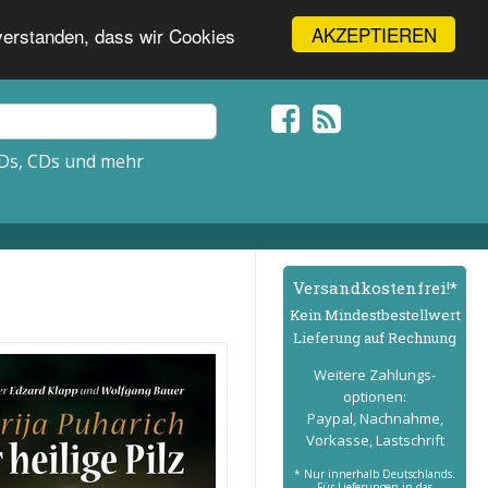
AKZEPTIEREN
nverstanden, dass wir Cookies
Ds, CDs und mehr
Versand­kostenfrei!*
Kein Mindest­bestell­wert
Lieferung auf Rechnung
Weitere Zahlungs­
optionen:
Paypal, Nachnahme,
Vorkasse, Lastschrift
* Nur innerhalb Deutschlands.
Für Lieferungen in das