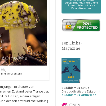
europäische Ausland (EU und
Schweiz) fallen minimale
Versandkosten an.
Top Links -
Magazine
Bild vergrössern
em jungen Bildhauer von
Buddhismus Aktuell
 einen Zustand tiefer Trance trat
Die buddhistische Zeitschrift
buddhismus-aktuell.de
mit Ra Ho Tep, einem adligen
es und dessen erstaunliche Wirkung