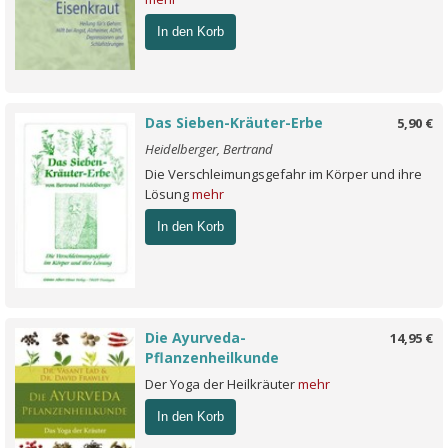
In den Korb
Das Sieben-Kräuter-Erbe
5,90 €
Heidelberger, Bertrand
Die Verschleimungsgefahr im Körper und ihre
Lösung
mehr
In den Korb
Die Ayurveda-
14,95 €
Pflanzenheilkunde
Der Yoga der Heilkräuter
mehr
In den Korb