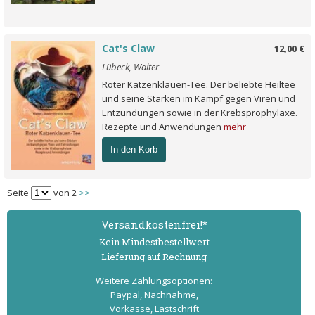
Cat's Claw
12,00 €
Lübeck, Walter
Roter Katzenklauen-Tee. Der beliebte Heiltee
und seine Stärken im Kampf gegen Viren und
Entzündungen sowie in der Krebsprophylaxe.
Rezepte und Anwendungen
mehr
In den Korb
Seite
von 2
>>
Versand­kostenfrei!*
Kein Mindest­bestell­wert
Lieferung auf Rechnung
Weitere Zahlungs­optionen:
Paypal, Nachnahme,
Vorkasse, Lastschrift