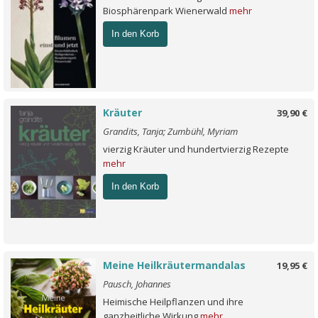
Biosphärenpark Wienerwald
mehr
In den Korb
Kräuter
39,90 €
Grandits, Tanja; Zumbühl, Myriam
vierzig Kräuter und hundertvierzig Rezepte
mehr
In den Korb
Meine Heilkräutermandalas
19,95 €
Pausch, Johannes
Heimische Heilpflanzen und ihre
ganzheitliche Wirkung
mehr