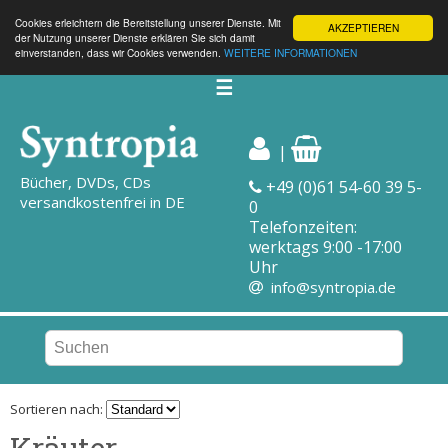
Cookies erleichtern die Bereitstellung unserer Dienste. Mit
AKZEPTIEREN
der Nutzung unserer Dienste erklären Sie sich damit
einverstanden, dass wir Cookies verwenden.
WEITERE INFORMATIONEN
☰
|
Bücher, DVDs, CDs
+49 (0)61 54-60 39 5-
versandkostenfrei in DE
0
Telefonzeiten:
werktags 9:00 -17:00
Uhr
info@syntropia.de
Sortieren nach:
Kräuter