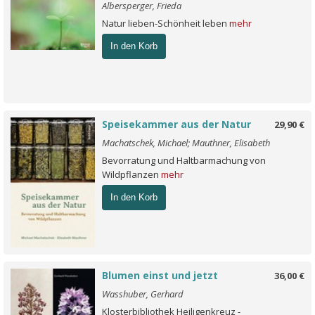
Albersperger, Frieda
Natur lieben-Schönheit leben
mehr
In den Korb
Speisekammer aus der Natur
29,90 €
Machatschek, Michael; Mauthner, Elisabeth
Bevorratung und Haltbarmachung von
Wildpflanzen
mehr
In den Korb
Blumen einst und jetzt
36,00 €
Wasshuber, Gerhard
Klosterbibliothek Heiligenkreuz -