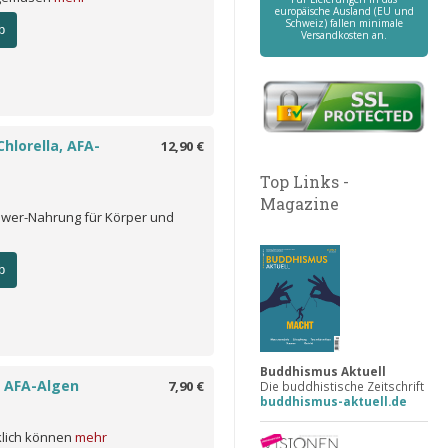
europäische Ausland (EU und
Schweiz) fallen minimale
b
Versandkosten an.
Chlorella, AFA-
12,90 €
Top Links -
Magazine
Power-Nahrung für Körper und
b
Buddhismus Aktuell
 AFA-Algen
7,90 €
Die buddhistische Zeitschrift
buddhismus-aktuell.de
klich können
mehr