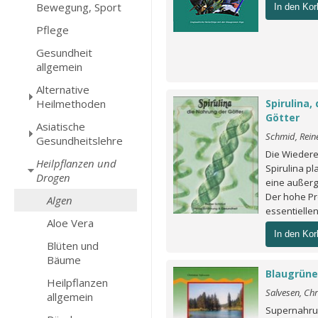
Bewegung, Sport
In den Kor
Pflege
Gesundheit
allgemein
Alternative
Heilmethoden
Spirulina,
Götter
Asiatische
Schmid, Rein
Gesundheitslehre
Die Wiedere
Heilpflanzen und
Spirulina p
Drogen
eine außerg
Der hohe Pro
Algen
essentiellen
Aloe Vera
In den Kor
Blüten und
Bäume
Blaugrüne
Heilpflanzen
Salvesen, Chr
allgemein
Supernahrun