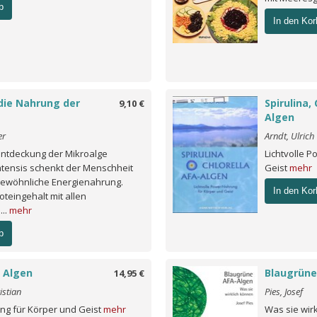
b
In den Kor
 die Nahrung der
Spirulina, 
9,10 €
Algen
er
Arndt, Ulrich
ntdeckung der Mikroalge
Lichtvolle 
latensis schenkt der Menschheit
Geist
mehr
ewöhnliche Energienahrung.
In den Kor
teingehalt mit allen
...
mehr
b
 Algen
Blaugrüne
14,95 €
istian
Pies, Josef
g für Körper und Geist
mehr
Was sie wir