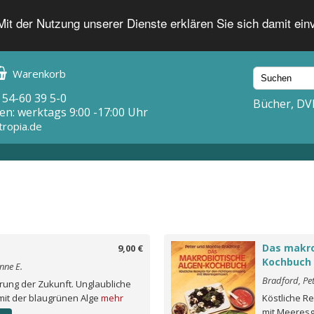
 Mit der Nutzung unserer Dienste erklären Sie sich damit ei
Warenkorb
 54-60 39 5-0
Bücher, DV
en: werktags 9:00 -17:00 Uhr
tropia.de
Das makro
9,00 €
Kochbuch
nne E.
Bradford, Pe
ng der Zukunft. Unglaubliche
 mit der blaugrünen Alge
mehr
Köstliche R
mit Meere