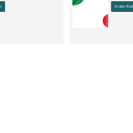
b
In den Kor