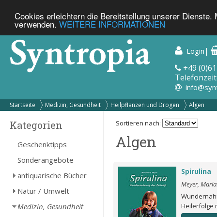
Cookies erleichtern die Bereitstellung unserer Dienste.
verwenden.
WEITERE INFORMATIONEN
|
Login
+49 (0)61
Telefonzeit
info@syn
Startseite
Medizin, Gesundheit
Heilpflanzen und Drogen
Algen
Kategorien
Sortieren nach:
Algen
Geschenktipps
Sonderangebote
Spirulina
antiquarische Bücher
Meyer, Maria
Natur / Umwelt
Wundernahru
Medizin, Gesundheit
Heilerfolge