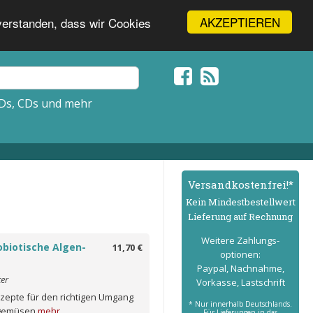
AKZEPTIEREN
nverstanden, dass wir Cookies
Ds, CDs und mehr
Versand­kostenfrei!*
Kein Mindest­bestell­wert
Lieferung auf Rechnung
Weitere Zahlungs­
biotische Algen-
11,70 €
optionen:
Paypal, Nachnahme,
ter
Vorkasse, Lastschrift
ezepte für den richtigen Umgang
* Nur innerhalb Deutschlands.
sgemüsen
mehr
Für Lieferungen in das