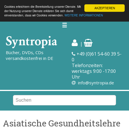
Cookies erleichtern die Bereitstellung unserer Dienste. Mit
AKZEPTIEREN
der Nutzung unserer Dienste erklären Sie sich damit
einverstanden, dass wir Cookies verwenden.
WEITERE INFORMATIONEN
☰
|
Bücher, DVDs, CDs
+49 (0)61 54-60 39 5-
versandkostenfrei in DE
0
Telefonzeiten:
werktags 9:00 -17:00
Uhr
info@syntropia.de
Asiatische Gesundheitslehre