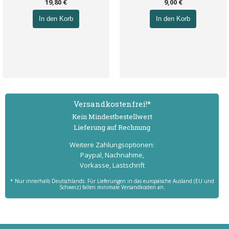
19,80 €
9,00 €
In den Korb
In den Korb
Versand­kostenfrei!*
Kein Mindest­bestell­wert
Lieferung auf Rechnung
Weitere Zahlungs­optionen:
Paypal, Nachnahme,
Vorkasse, Lastschrift
* Nur innerhalb Deutschlands. Für Lieferungen in das europäische Ausland (EU und
Schweiz) fallen minimale Versandkosten an.