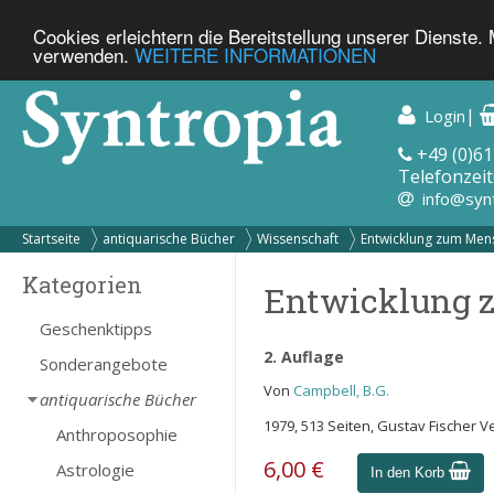
Cookies erleichtern die Bereitstellung unserer Dienste.
verwenden.
WEITERE INFORMATIONEN
|
Login
+49 (0)61
Telefonzeit
info@syn
Startseite
antiquarische Bücher
Wissenschaft
Entwicklung zum Men
Kategorien
Entwicklung 
Geschenktipps
2. Auflage
Sonderangebote
Von
Campbell, B.G.
antiquarische Bücher
1979, 513 Seiten, Gustav Fischer V
Anthroposophie
6,00 €
Astrologie
In den Korb