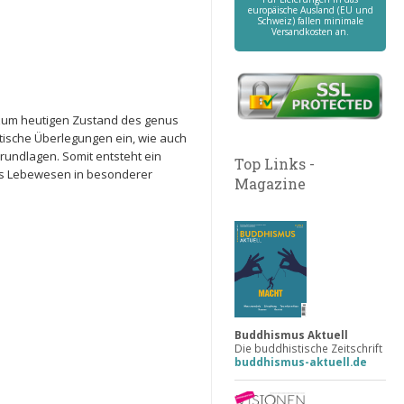
europäische Ausland (EU und
Schweiz) fallen minimale
Versandkosten an.
 zum heutigen Zustand des genus
tische Überlegungen ein, wie auch
rundlagen. Somit entsteht ein
Top Links -
es Lebewesen in besonderer
Magazine
Buddhismus Aktuell
Die buddhistische Zeitschrift
buddhismus-aktuell.de