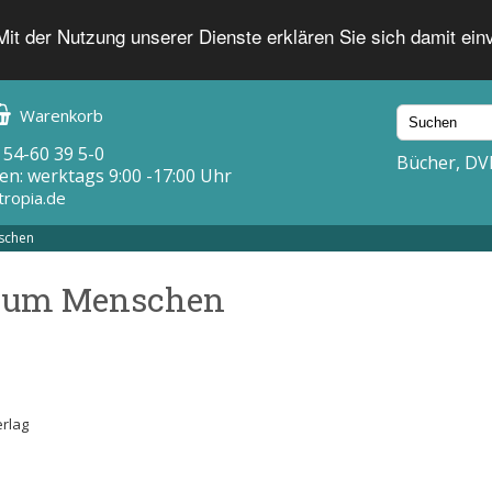
 Mit der Nutzung unserer Dienste erklären Sie sich damit ei
Warenkorb
 54-60 39 5-0
Bücher, DV
en: werktags 9:00 -17:00 Uhr
tropia.de
schen
zum Menschen
erlag