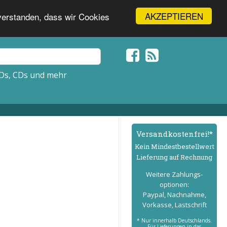
AKZEPTIEREN
nverstanden, dass wir Cookies
Ds, CDs und mehr
Versand­kostenfrei!*
Kein Mindest­bestell­wert
Lieferung auf Rechnung
Weitere Zahlungs­
optionen:
Paypal, Nachnahme,
Vorkasse, Lastschrift
* Nur innerhalb Deutschlands.
Für Lieferungen in das