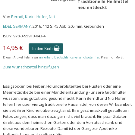
Traditionelle Heilmittel
neu entdeckt
Von
Berndl, Karin; Hofer, Nici
EDEL GERMANY
, 2016. 112 S. 45 Abb. 205 mm, Gebunden
ISBN: 978-3-95910-043-4
14,95 €
In den Korb
Diesen Artikel liefern wir
innerhalb Deutschlands versandkostenfrei
. Preis incl. MwSt.
Zum Wunschzettel hinzufügen
Essigsocken bei Fieber, Holunderblütentee bei Husten oder eine
Meerrettichkette bei einer Mandelentzündung - unsere Großmütter
wussten, was guttut und gesund macht. Karin Berndl und Nici Hofer
teilen hier über vierzig traditionelle Hausmittel, von deren Wirksamkeit
sie seit ihrer Kindheit überzeugt sind. Ihre geschmackvoll gestalteten
Fotos zeigen, dass man dazu gar nicht viel braucht: Ein paar Zutaten
direkt aus dem heimischen Garten oder dem Vorratsschrank und
diese wunderbaren Rezepte. Damit ist der Gang zur Apotheke
hoffentlich nur noch selten nötig.