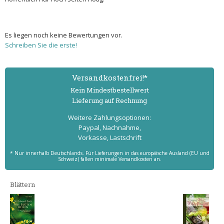
Es liegen noch keine Bewertungen vor.
Schreiben Sie die erste!
Versand­kostenfrei!*
Kein Mindest­bestell­wert
Lieferung auf Rechnung
Weitere Zahlungs­optionen:
Paypal, Nachnahme,
Vorkasse, Lastschrift
* Nur innerhalb Deutschlands. Für Lieferungen in das europäische Ausland (EU und
Schweiz) fallen minimale Versandkosten an.
Blättern