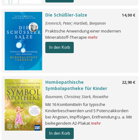
Die Schüßler-Salze
14,00 €
Emmrich, Peter; Hartlieb, Benjamin
Praktische Anwendung einer modernen
Mineralstoff-Therapie
mehr
In den Korb
Homöopathische
22,90 €
Symbolapotheke für Kinder
Baumann, Christina; Stark, Roswitha
Mit 16 Kombimitteln für typische
Kinderbeschwerden und 5 Potenzakkorden
bei Ängsten, Impffolgen, Entfremdung u. a. Mit
beiliegendem A2-Plakat
mehr
In den Korb