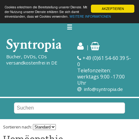
Cookies erleichtern die Bereitstellung unserer Dienste. Mit
AKZEPTIEREN
der Nutzung unserer Dienste erklären Sie sich damit
einverstanden, dass wir Cookies verwenden.
WEITERE INFORMATIONEN
☰
|
Bücher, DVDs, CDs
+49 (0)61 54-60 39 5-
versandkostenfrei in DE
0
Telefonzeiten:
werktags 9:00 -17:00
Uhr
info@syntropia.de
Sortieren nach:
Homöopathie