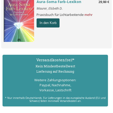
Aura-Soma Farb-Lexikon
29,80 €
Maurer, Elsbeth D.
Praxisbuch für Lichtarbeitende
mehr
In den Korb
Versand­kostenfrei!*
Kein Mindest­bestell­wert
Lieferung auf Rechnung
Weitere Zahlungs­optionen:
Paypal, Nachnahme,
Vorkasse, Lastschrift
* Nur innerhalb Deutschlands. Für Lieferungen in das europäische Ausland (EU und
Schweiz) fallen minimale Versandkosten an.