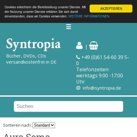
Cookies erleichtern die Bereitstellung unserer Dienste. Mit
AKZEPTIEREN
der Nutzung unserer Dienste erklären Sie sich damit
einverstanden, dass wir Cookies verwenden.
WEITERE INFORMATIONEN
☰
|
Bücher, DVDs, CDs
+49 (0)61 54-60 39 5-
versandkostenfrei in DE
0
Telefonzeiten:
werktags 9:00 -17:00
Uhr
info@syntropia.de
Sortieren nach:
Aura Soma