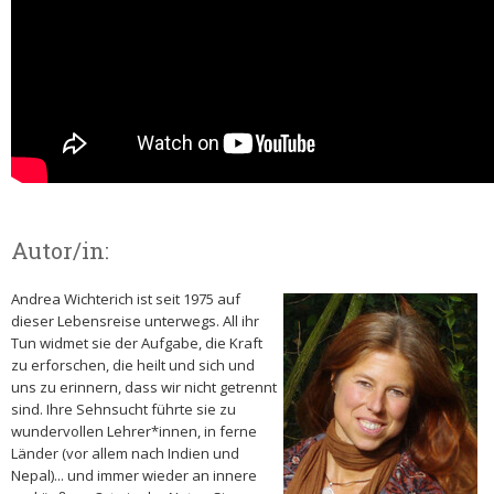
Autor/in:
Andrea Wichterich ist seit 1975 auf
dieser Lebensreise unterwegs. All ihr
Tun widmet sie der Aufgabe, die Kraft
zu erforschen, die heilt und sich und
uns zu erinnern, dass wir nicht getrennt
sind. Ihre Sehnsucht führte sie zu
wundervollen Lehrer*innen, in ferne
Länder (vor allem nach Indien und
Nepal)... und immer wieder an innere