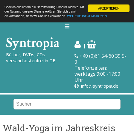
Cookies erleichtern die Bereitstellung unserer Dienste. Mit
AKZEPTIEREN
der Nutzung unserer Dienste erklären Sie sich damit
einverstanden, dass wir Cookies verwenden.
WEITERE INFORMATIONEN
☰
|
Bücher, DVDs, CDs
+49 (0)61 54-60 39 5-
versandkostenfrei in DE
0
Telefonzeiten:
werktags 9:00 -17:00
Uhr
info@syntropia.de
Wald-Yoga im Jahreskreis