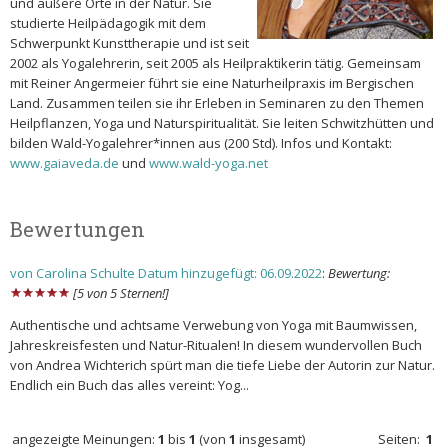
und äußere Orte in der Natur. Sie
studierte Heilpädagogik mit dem
Schwerpunkt Kunsttherapie und ist seit
2002 als Yogalehrerin, seit 2005 als Heilpraktikerin tätig. Gemeinsam
mit Reiner Angermeier führt sie eine Naturheilpraxis im Bergischen
Land. Zusammen teilen sie ihr Erleben in Seminaren zu den Themen
Heilpflanzen, Yoga und Naturspiritualität. Sie leiten Schwitzhütten und
bilden Wald-Yogalehrer*innen aus (200 Std). Infos und Kontakt:
www.gaiaveda.de
und
www.wald-yoga.net
Bewertungen
von Carolina Schulte Datum hinzugefügt: 06.09.2022
:
Bewertung:
[5 von 5 Sternen!]
Authentische und achtsame Verwebung von Yoga mit Baumwissen,
Jahreskreisfesten und Natur-Ritualen! In diesem wundervollen Buch
von Andrea Wichterich spürt man die tiefe Liebe der Autorin zur Natur.
Endlich ein Buch das alles vereint: Yog...
angezeigte Meinungen:
1
bis
1
(von
1
insgesamt)
Seiten:
1