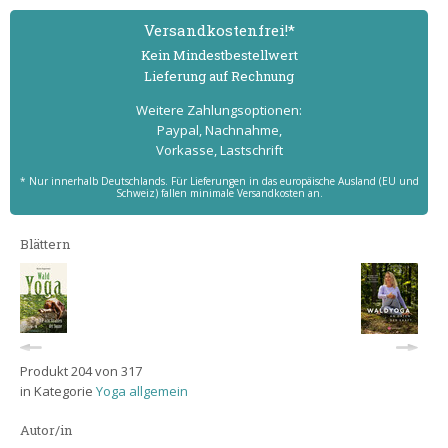
Versand­kostenfrei!*
Kein Mindest­bestell­wert
Lieferung auf Rechnung
Weitere Zahlungs­optionen:
Paypal, Nachnahme,
Vorkasse, Lastschrift
* Nur innerhalb Deutschlands. Für Lieferungen in das europäische Ausland (EU und
Schweiz) fallen minimale Versandkosten an.
Blättern
Produkt 204 von 317
in Kategorie
Yoga allgemein
Autor/in