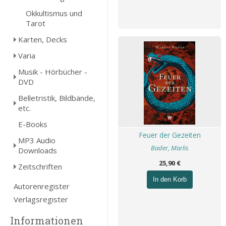
Okkultismus und
Tarot
Karten, Decks
Varia
Musik - Hörbücher -
DVD
Belletristik, Bildbände,
etc.
E-Books
Feuer der Gezeiten
MP3 Audio
Bader, Marlis
Downloads
25,90 €
Zeitschriften
In den Korb
Autorenregister
Verlagsregister
Informationen