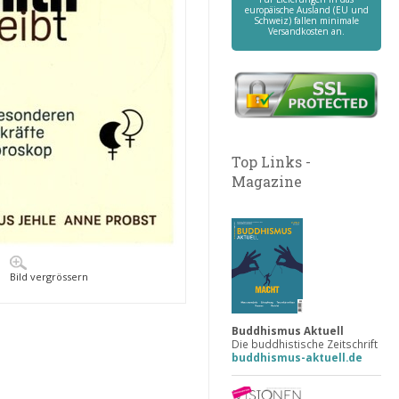
europäische Ausland (EU und
Schweiz) fallen minimale
Versandkosten an.
Top Links -
Magazine
Bild vergrössern
Buddhismus Aktuell
Die buddhistische Zeitschrift
buddhismus-aktuell.de