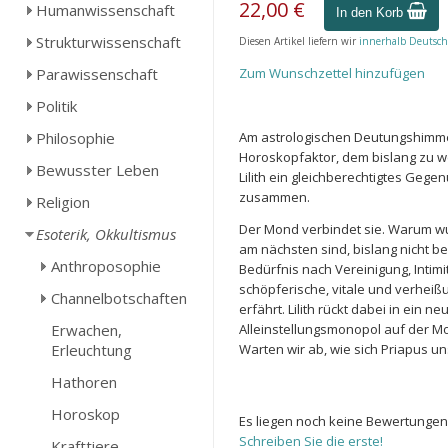
22,00 €
Humanwissenschaft
In den Korb
Strukturwissenschaft
Diesen Artikel liefern wir
innerhalb Deutsch
Parawissenschaft
Zum Wunschzettel hinzufügen
Politik
Philosophie
Am astrologischen Deutungshimmel 
Horoskopfaktor, dem bislang zu 
Bewusster Leben
Lilith ein gleichberechtigtes Geg
zusammen.
Religion
Der Mond verbindet sie. Warum w
Esoterik, Okkultismus
am nächsten sind, bislang nicht be
Anthroposophie
Bedürfnis nach Vereinigung, Intimi
schöpferische, vitale und verheißu
Channelbotschaften
erfährt. Lilith rückt dabei in ein 
Erwachen,
Alleinstellungsmonopol auf der Mon
Erleuchtung
Warten wir ab, wie sich Priapus uns 
Hathoren
Horoskop
Es liegen noch keine Bewertungen
Schreiben Sie die erste!
Krafttiere