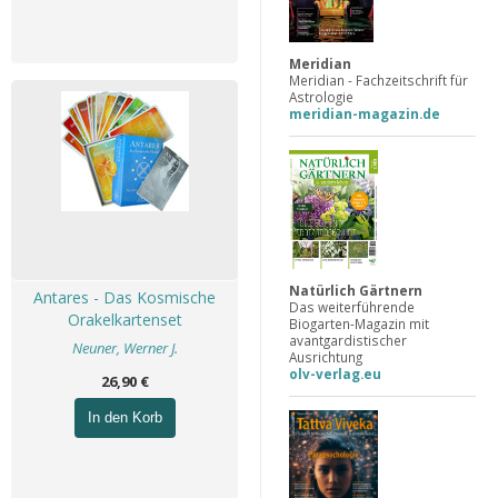
Meridian
Meridian - Fachzeitschrift für
Astrologie
meridian-magazin.de
Natürlich Gärtnern
Antares - Das Kosmische
Das weiterführende
Orakelkartenset
Biogarten-Magazin mit
avantgardistischer
Neuner, Werner J.
Ausrichtung
olv-verlag.eu
26,90 €
In den Korb