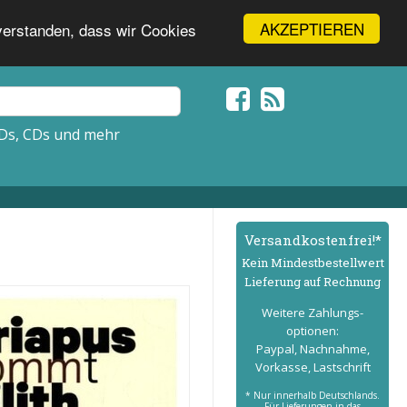
AKZEPTIEREN
nverstanden, dass wir Cookies
Ds, CDs und mehr
Versand­kostenfrei!*
Kein Mindest­bestell­wert
Lieferung auf Rechnung
Weitere Zahlungs­
optionen:
Paypal, Nachnahme,
Vorkasse, Lastschrift
* Nur innerhalb Deutschlands.
Für Lieferungen in das