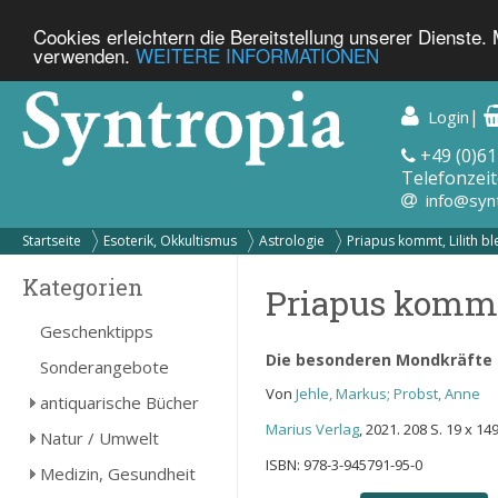
Cookies erleichtern die Bereitstellung unserer Dienste.
verwenden.
WEITERE INFORMATIONEN
|
Login
+49 (0)61
Telefonzeit
info@syn
Startseite
Esoterik, Okkultismus
Astrologie
Priapus kommt, Lilith bl
Kategorien
Priapus kommt,
Geschenktipps
Die besonderen Mondkräfte
Sonderangebote
Von
Jehle, Markus; Probst, Anne
antiquarische Bücher
Marius Verlag
, 2021. 208 S. 19 x 1
Natur / Umwelt
ISBN: 978-3-945791-95-0
Medizin, Gesundheit