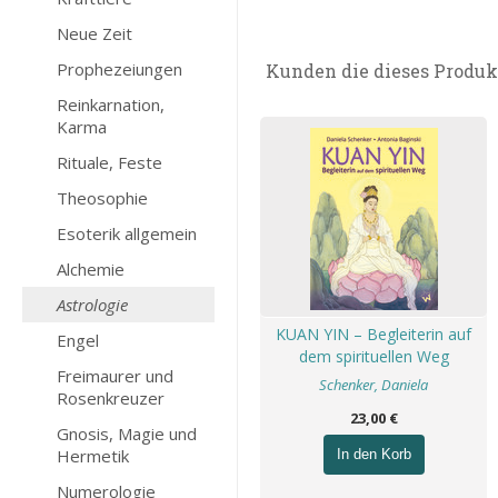
Neue Zeit
Prophezeiungen
Kunden die dieses Produk
Reinkarnation,
Karma
Rituale, Feste
Theosophie
Esoterik allgemein
Alchemie
Astrologie
KUAN YIN – Begleiterin auf
Engel
dem spirituellen Weg
Freimaurer und
Schenker, Daniela
Rosenkreuzer
23,00 €
Gnosis, Magie und
Hermetik
In den Korb
Numerologie