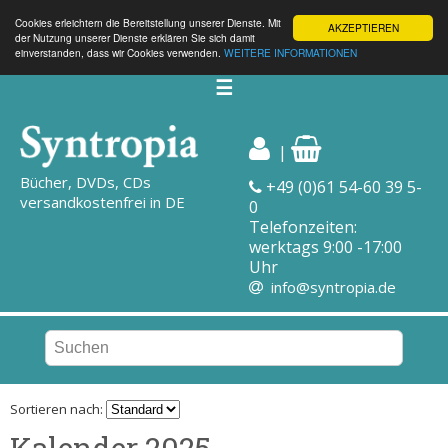
Cookies erleichtern die Bereitstellung unserer Dienste. Mit
AKZEPTIEREN
der Nutzung unserer Dienste erklären Sie sich damit
einverstanden, dass wir Cookies verwenden.
WEITERE INFORMATIONEN
☰
|
Bücher, DVDs, CDs
+49 (0)61 54-60 39 5-
versandkostenfrei in DE
0
Telefonzeiten:
werktags 9:00 -17:00
Uhr
info@syntropia.de
Sortieren nach:
Kalender 2025