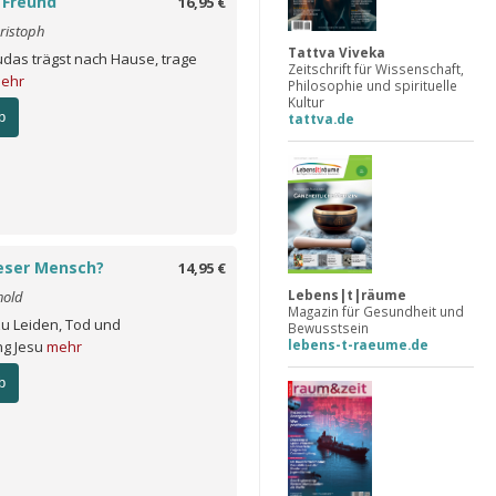
 Freund
16,95 €
ristoph
Tattva Viveka
udas trägst nach Hause, trage
Zeitschrift für Wissenschaft,
ehr
Philosophie und spirituelle
Kultur
b
tattva.de
ieser Mensch?
14,95 €
Lebens|t|räume
hold
Magazin für Gesundheit und
u Leiden, Tod und
Bewusstsein
lebens-t-raeume.de
ng Jesu
mehr
b