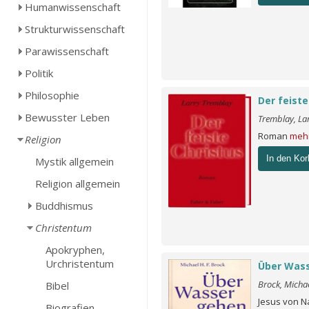
Humanwissenschaft
Strukturwissenschaft
Parawissenschaft
Politik
Philosophie
Der feiste
Bewusster Leben
Tremblay, La
Roman
meh
Religion
In den Kor
Mystik allgemein
Religion allgemein
Buddhismus
Christentum
Apokryphen,
Urchristentum
Über Was
Brock, Michae
Bibel
Jesus von Na
Biografien