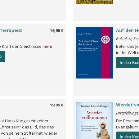
 Therapeut
Auf den H
16,90 €
Bolsakov, Ser
e Kraft der Gleichnisse
mehr
Beter des J
in der Welt
b
In den Kor
Werdet v
19,99 €
Dietzfelbinge
hat Hans Küng in einzelnen
Die Bestim
Christ sein" das Bild, das das
Evangelium
von seinem Stifter hat, wieder
In den Kor