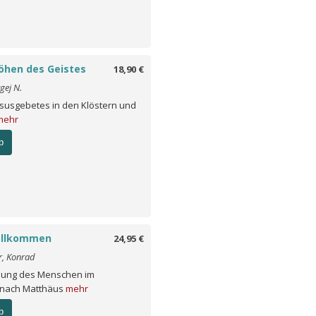
öhen des Geistes
18,90 €
gej N.
esusgebetes in den Klöstern und
mehr
b
ollkommen
24,95 €
r, Konrad
mung des Menschen im
 nach Matthäus
mehr
b