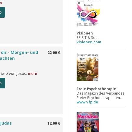
hr
b
Visionen
SPIRIT & Soul
visionen.com
i dir - Morgen- und
22,00 €
achten
riefe von Jesus.
mehr
b
Freie Psychotherapie
Das Magazin des Verbandes
Freier Psychotherapeuten..
www.vfp.de
 Judas
12,00 €