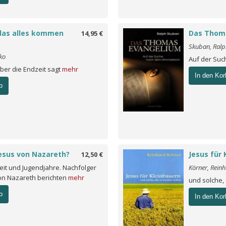
das alles kommen
Das Thom
14,95 €
Skuban, Ralp
ko
Auf der Su
ber die Endzeit sagt
mehr
In den Kor
b
esus von Nazareth?
Jesus für 
12,50 €
eit und Jugendjahre. Nachfolger
Körner, Rein
on Nazareth berichten
mehr
und solche,
b
In den Kor