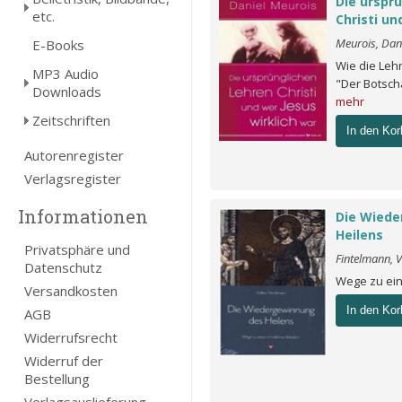
Die urspr
etc.
Christi un
Meurois, Dan
E-Books
Wie die Lehr
MP3 Audio
"Der Botscha
Downloads
mehr
Zeitschriften
In den Kor
Autorenregister
Verlagsregister
Informationen
Die Wiede
Heilens
Privatsphäre und
Fintelmann, V
Datenschutz
Wege zu ein
Versandkosten
In den Kor
AGB
Widerrufsrecht
Widerruf der
Bestellung