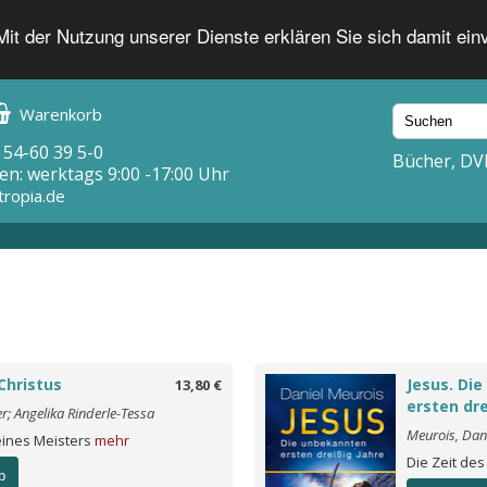
 Mit der Nutzung unserer Dienste erklären Sie sich damit ei
Warenkorb
 54-60 39 5-0
Bücher, DV
en: werktags 9:00 -17:00 Uhr
tropia.de
Christus
Jesus. Di
13,80 €
ersten dre
r; Angelika Rinderle-Tessa
Meurois, Dan
ines Meisters
mehr
Die Zeit de
b