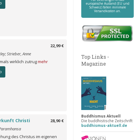
b
europäische Ausland (EU und
Schweiz) fallen minimale
Versandkosten an.
22,99 €
ley; Strieber, Anne
Top Links -
mals wirklich zutrug
mehr
Magazine
b
Buddhismus Aktuell
kunft Christi
28,90 €
Die buddhistische Zeitschrift
buddhismus-aktuell.de
Paramhansa
ehung des Christus im eigenen