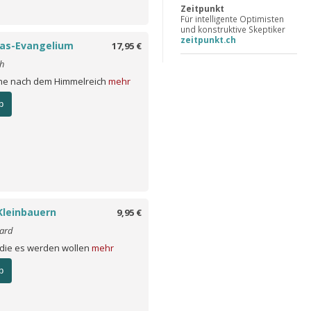
Zeitpunkt
Für intelligente Optimisten
und konstruktive Skeptiker
zeitpunkt.ch
as-Evangelium
17,95 €
h
che nach dem Himmelreich
mehr
b
Kleinbauern
9,95 €
hard
 die es werden wollen
mehr
b