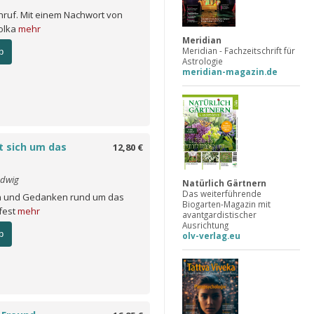
nruf. Mit einem Nachwort von
olka
mehr
Meridian
Meridian - Fachzeitschrift für
b
Astrologie
meridian-magazin.de
t sich um das
12,80 €
udwig
Natürlich Gärtnern
Das weiterführende
n und Gedanken rund um das
Biogarten-Magazin mit
fest
mehr
avantgardistischer
Ausrichtung
b
olv-verlag.eu