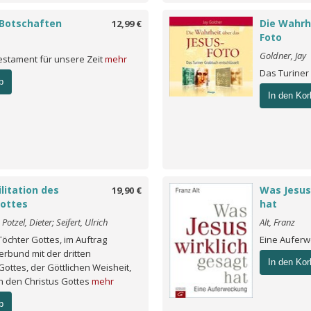
-Botschaften
Die Wahrh
12,99 €
Foto
Goldner, Jay
stament für unsere Zeit
mehr
Das Turiner
b
In den Kor
litation des
Was Jesus
19,90 €
Gottes
hat
 Potzel, Dieter; Seifert, Ulrich
Alt, Franz
öchter Gottes, im Auftrag
Eine Aufer
erbund mit der dritten
In den Kor
ottes, der Göttlichen Weisheit,
en den Christus Gottes
mehr
b