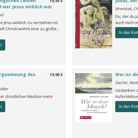
ünglichen Lehren
Judas, der
16,95 €
d wer Jesus wirklich war
Wrembek, Ch
iel
Du, der du J
e Jesu wirklich zu verstehen ist.
auch mich
m
ft Christi wohnt eine zu große...
In den Kor
b
rgewinnung des
Wer ist d
19,90 €
Stecher, Rein
olker
Gedanken z
er christlichen Medizin
mehr
Auferstehu
b
In den Kor