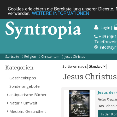
Cookies erleichtern die Bereitstellung unserer Dienste.
verwenden.
WEITERE INFORMATIONEN
|
Login
+49 (0)61
Telefonzeit
info@syn
Startseite
Religion
Christentum
Jesus Christus
Kategorien
Sortieren nach:
Jesus Christus
Geschenktipps
Sonderangebote
Jesus der 
antiquarische Bücher
Helga Krachle
Natur / Umwelt
Das Leben e
Medizin, Gesundheit
In den Kor