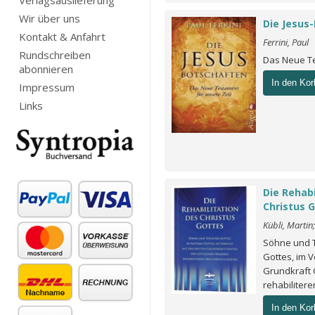
Verlagsauslieferung
Wir über uns
Die Jesus
Kontakt & Anfahrt
Ferrini, Paul
Rundschreiben
Das Neue Te
abonnieren
In den Kor
Impressum
Links
Die Rehabi
Christus 
Kübli, Martin;
Söhne und T
Gottes, im V
Grundkraft G
rehabiliter
In den Kor