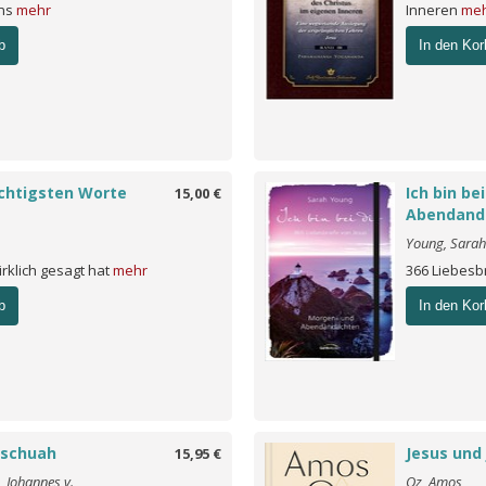
ens
mehr
Inneren
me
b
In den Kor
ichtigsten Worte
Ich bin be
15,00 €
Abendand
Young, Sarah
irklich gesagt hat
mehr
366 Liebesb
b
In den Kor
oschuah
Jesus und
15,95 €
 Johannes v.
Oz, Amos