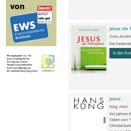
Jesus als
Grün, Anselm
Die heilend
In den Kor
Jesus
Küng, Hans
Vor Jahren 
Teilen von "
Christentum 