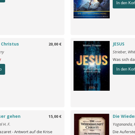
In den Kor
 Christus
JESUS
20,00 €
rry
Strieber, Whit
r
Was sich da
b
In den Kor
ser gehen
Die Wieder
15,00 €
l H. F.
Yogananda, 
zaret - Antwort auf die Krise
Die Auferst