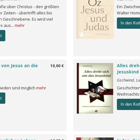
fie über Christus - den größten
Ein Zwische
 Zeiten - übertrifft alles bis
Walter Hom
hn Geschriebene. Es wird viel
In den Kor
 aus...
mehr
b
 von Jesus an die
Alles dreh
10,00 €
Jesuskind
Gschwind, L
rieden sind möglich
mehr
Geschichte
Weihnachts
b
In den Kor