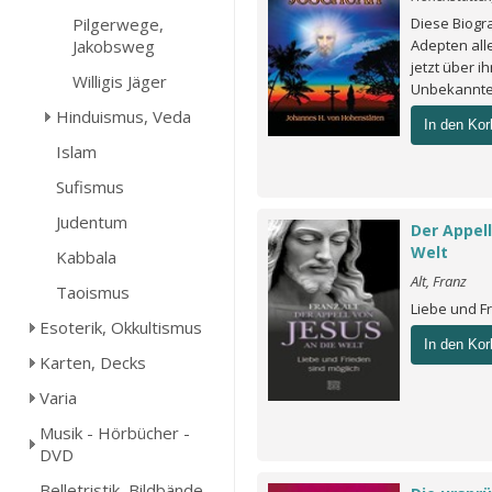
Pilgerwege,
Diese Biogra
Jakobsweg
Adepten aller
jetzt über i
Willigis Jäger
Unbekanntes
Hinduismus, Veda
In den Kor
Islam
Sufismus
Judentum
Der Appell
Welt
Kabbala
Alt, Franz
Taoismus
Liebe und F
Esoterik, Okkultismus
In den Kor
Karten, Decks
Varia
Musik - Hörbücher -
DVD
Belletristik, Bildbände,