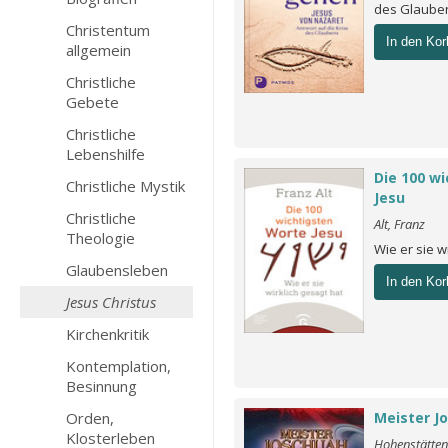
des Glaub
Christentum
In den Kor
allgemein
Christliche
Gebete
Christliche
Lebenshilfe
Die 100 w
Christliche Mystik
Jesu
Christliche
Alt, Franz
Theologie
Wie er sie w
Glaubensleben
In den Kor
Jesus Christus
Kirchenkritik
Kontemplation,
Besinnung
Orden,
Meister J
Klosterleben
Hohenstätten,