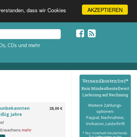
AKZEPTIEREN
nverstanden, dass wir Cookies
Ds, CDs und mehr
Versand­kostenfrei!*
Kein Mindest­bestell­wert
Lieferung auf Rechnung
Weitere Zahlungs­
e unbekannten
28,00 €
optionen:
ißig Jahre
Paypal, Nachnahme,
iel
Vorkasse, Lastschrift
s Erwachens
mehr
* Nur innerhalb Deutschlands.
Für Lieferungen in das