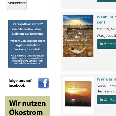
Wenn ihr 
seht
Krimmer, Hei
Was Jesus ü
In den Kor
Wer war J
Seine Kindh
des Jesus v
In den Kor