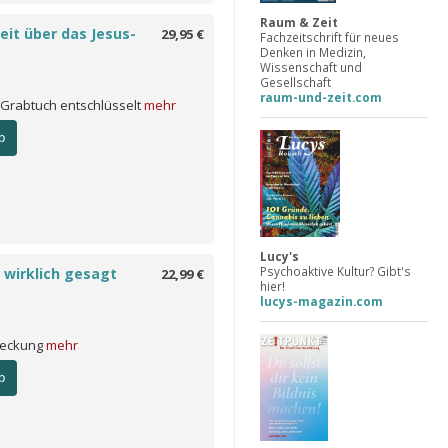
Raum & Zeit
eit über das Jesus-
29,95 €
Fachzeitschrift für neues
Denken in Medizin,
Wissenschaft und
Gesellschaft
raum-und-zeit.com
 Grabtuch entschlüsselt
mehr
b
Lucy's
Psychoaktive Kultur? Gibt's
 wirklich gesagt
22,99 €
hier!
lucys-magazin.com
weckung
mehr
b