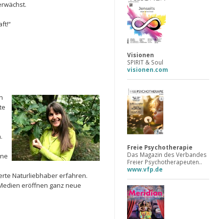
erwächst.
ft!“
Visionen
SPIRIT & Soul
visionen.com
n
te
.
Freie Psychotherapie
Das Magazin des Verbandes
ene
Freier Psychotherapeuten..
www.vfp.de
erte Naturliebhaber erfahren.
 Medien eröffnen ganz neue