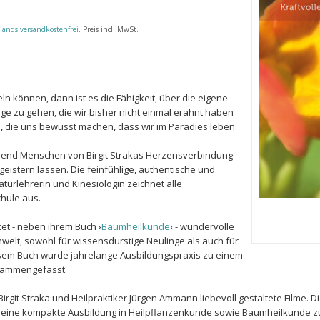
lands versandkostenfrei
. Preis incl. MwSt.
n können, dann ist es die Fähigkeit, über die eigene
e zu gehen, die wir bisher nicht einmal erahnt haben
die uns bewusst machen, dass wir im Paradies leben.
send Menschen von Birgit Strakas Herzensverbindung
eistern lassen. Die feinfühlige, authentische und
aturlehrerin und Kinesiologin zeichnet alle
hule aus.
et - neben ihrem Buch ›
Baumheilkunde
‹ - wundervolle
nwelt, sowohl für wissensdurstige Neulinge als auch für
esem Buch wurde jahrelange Ausbildungspraxis zu einem
sammengefasst.
rgit Straka und Heilpraktiker Jürgen Ammann liebevoll gestaltete Filme. D
, eine kompakte Ausbildung in Heilpflanzenkunde sowie Baumheilkunde zu