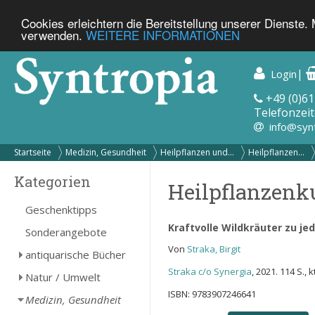
Cookies erleichtern die Bereitstellung unserer Dienste.
verwenden.
WEITERE INFORMATIONEN
|
Login
+49 (0)61
Telefonzeit
info@syn
Startseite
Medizin, Gesundheit
Heilpflanzen und...
Heilpflanzen...
Kategorien
Heilpflanzenk
Geschenktipps
Kraftvolle Wildkräuter zu jed
Sonderangebote
Von
Straka, Birgit
antiquarische Bücher
Straka c/o Synergia
, 2021. 114 S., kt
Natur / Umwelt
ISBN: 9783907246641
Medizin, Gesundheit