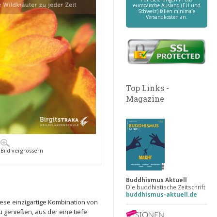
europäische Ausland (EU und
Schweiz) fallen minimale
Versandkosten an.
Top Links -
Magazine
Bild vergrössern
Buddhismus Aktuell
Die buddhistische Zeitschrift
buddhismus-aktuell.de
iese einzigartige Kombination von
 genießen, aus der eine tiefe