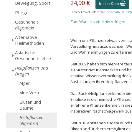
24,90 €
Bewegung, Sport
In den Korb
Pflege
Diesen Artikel liefern wir
innerhalb Deutsch
Gesundheit
Zum Wunschzettel hinzufügen
allgemein
Alternative
Wenn uns Pflanzen etwas vermittel
Heilmethoden
Vorstellung hinauszuwachsen, Weg
Asiatische
und Wahrnehmungen zu erfahren, 
Gesundheitslehre
Seit 2009 haben sich mehrere tau
Heilpflanzen und
zu Mutter Natur anstecken und beg
Drogen
intuitive Wissensvermittlung der N
Ausbildungen ihrer Heilpflanzensc
Algen
Aloe Vera
Das Buch ›Heilpflanzenkunde‹ biet
Einblicke in die heimische Pflanze
Blüten und
erfahrene Pflanzenkenner. In di
Bäume
inspirativen Nachschlagewerk zu
Heilpflanzen
allgemein
Seit 2018 entstehen zudem durch Bi
Filmen und Büchern ermöglicht es