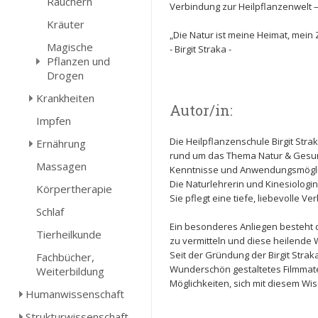
Räuchern
Verbindung zur Heilpflanzenwelt 
Kräuter
„Die Natur ist meine Heimat, mein Z
Magische
- Birgit Straka -
Pflanzen und
Drogen
Krankheiten
Autor/in:
Impfen
Die Heilpflanzenschule Birgit Str
Ernährung
rund um das Thema Natur & Gesund
Massagen
Kenntnisse und Anwendungsmöglich
Die Naturlehrerin und Kinesiologin
Körpertherapie
Sie pflegt eine tiefe, liebevolle 
Schlaf
Ein besonderes Anliegen besteht
Tierheilkunde
zu vermitteln und diese heilende 
Seit der Gründung der Birgit Stra
Fachbücher,
Wunderschön gestaltetes Filmmate
Weiterbildung
Möglichkeiten, sich mit diesem W
Humanwissenschaft
Strukturwissenschaft