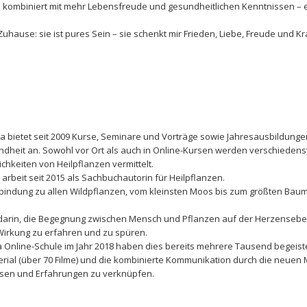
– kombiniert mit mehr Lebensfreude und gesundheitlichen Kenntnissen – 
uhause: sie ist pures Sein – sie schenkt mir Frieden, Liebe, Freude und Kra
aka bietet seit 2009 Kurse, Seminare und Vorträge sowie Jahresausbildunge
heit an. Sowohl vor Ort als auch in Online-Kursen werden verschiedens
keiten von Heilpflanzen vermittelt.
 arbeit seit 2015 als Sachbuchautorin für Heilpflanzen.
Verbindung zu allen Wildpflanzen, vom kleinsten Moos bis zum größten Baum
 darin, die Begegnung zwischen Mensch und Pflanzen auf der Herzenseb
Wirkung zu erfahren und zu spüren.
ka Online-Schule im Jahr 2018 haben dies bereits mehrere Tausend begeist
rial (über 70 Filme) und die kombinierte Kommunikation durch die neuen
issen und Erfahrungen zu verknüpfen.