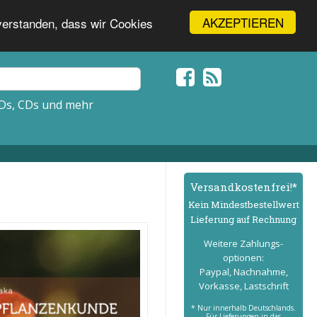
AKZEPTIEREN
nverstanden, dass wir Cookies
Ds, CDs und mehr
Versand­kostenfrei!*
Kein Mindest­bestell­wert
Lieferung auf Rechnung
Weitere Zahlungs­
optionen:
Paypal, Nachnahme,
Vorkasse, Lastschrift
* Nur innerhalb Deutschlands.
Für Lieferungen in das